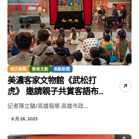
地方新聞
教育文創
焦點新聞
美濃客家文物館《武松打
虎》 邀請親子共賞客語布
袋戲
記者陳立驌/高雄報導 高雄市政...
8 月 28, 2023