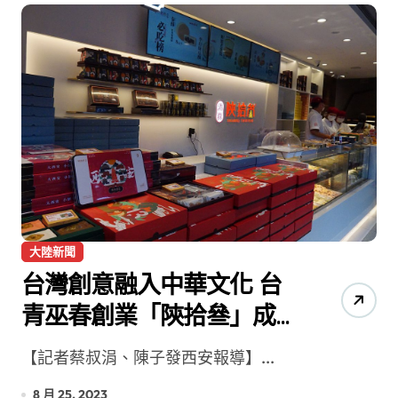
大陸新聞
台灣創意融入中華文化 台
青巫春創業「陝拾叄」成
陝西網紅店
【記者蔡叔涓、陳子發西安報導】...
8 月 25, 2023