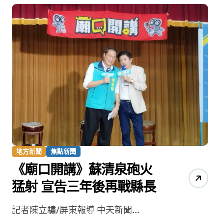
地方新聞
焦點新聞
《廟口開講》蘇清泉砲火
猛射 宣告三年後再戰縣長
記者陳立驌/屏東報導 中天新聞...