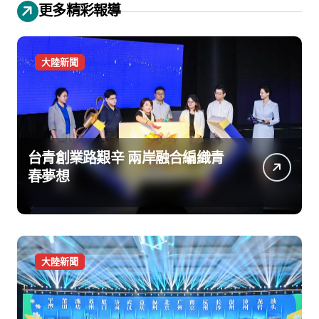
更多精彩報導
大陸新聞
台青創業路艱辛 兩岸融合編織青
春夢想
大陸新聞