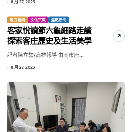
8 月 27, 2023
地方新聞
文化宗教
焦點新聞
客家悅讀節六龜細路走讀
探索客庄歷史及生活美學
記者陳立驌/高雄報導 由高市府...
8 月 27, 2023