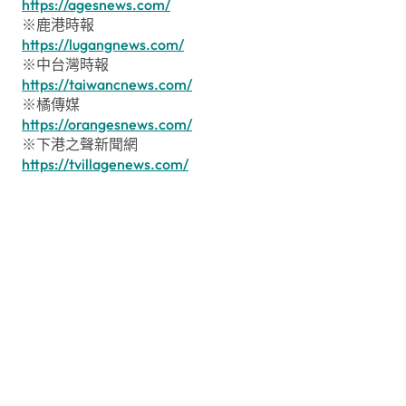
https://agesnews.com/
※鹿港時報
https://lugangnews.com/
※中台灣時報
https://taiwancnews.com/
※橘傳媒
https://orangesnews.com/
※下港之聲新聞網
https://tvillagenews.com/