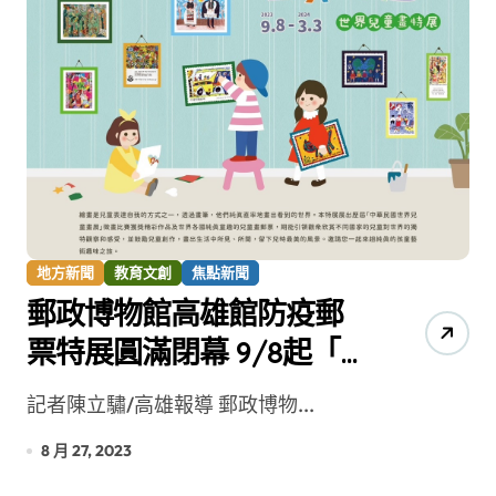
地方新聞
教育文創
焦點新聞
郵政博物館高雄館防疫郵
票特展圓滿閉幕 9/8起「童
真藝趣-世界兒童畫特展」
記者陳立驌/高雄報導 郵政博物...
接續開展
8 月 27, 2023