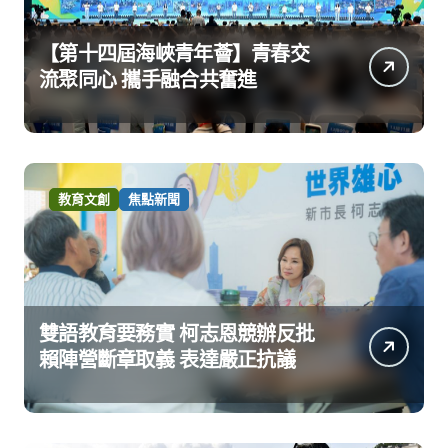
【第十四屆海峽青年薈】青春交
流聚同心 攜手融合共奮進
教育文創
焦點新聞
雙語教育要務實 柯志恩競辦反批
賴陣營斷章取義 表達嚴正抗議