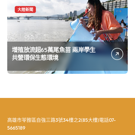
大陸新聞
增殖放流超65萬尾魚苗 兩岸學生
共營環保生態環境
高雄市苓雅區自強三路3號34樓之2(85大樓)電話07-
5665189