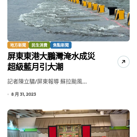
地方新聞
民生消費
焦點新聞
屏東東港大鵬灣淹水成災
超級藍月引大潮
記者陳立驌/屏東報導 蘇拉颱風...
8 月 31, 2023