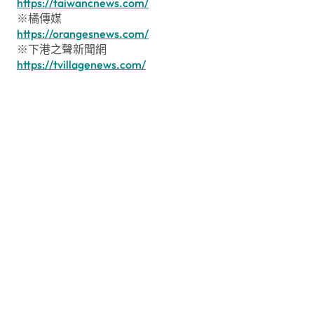
https://taiwancnews.com/
※橘傳媒
https://orangesnews.com/
※下港之聲新聞網
https://tvillagenews.com/