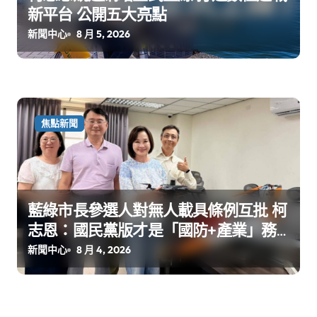
新平台 公開五大亮點
新聞中心
8 月 5, 2026
焦點新聞
藍綠市長參選人對無人載具條例互批 柯
志恩：國民黨版才是「國防+產業」務
實版
新聞中心
8 月 4, 2026