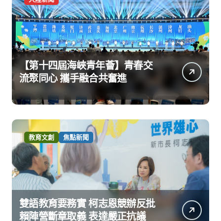
【第十四屆海峽青年薈】青春交
流聚同心 攜手融合共奮進
教育文創
焦點新聞
雙語教育要務實 柯志恩競辦反批
賴陣營斷章取義 表達嚴正抗議