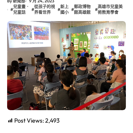
By 新聞部
9 月 24, 2023
兒童畫．
從孩子的視
新上
郵政博物
高雄市兒童美
#
#
#
#
#
兒童話
界看世界
國小
館高雄館
術教育學會
Post Views:
2,493