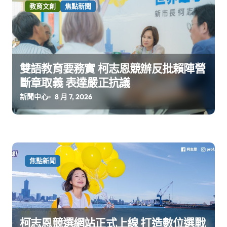
教育文創
焦點新聞
雙語教育要務實 柯志恩競辦反批賴陣營
斷章取義 表達嚴正抗議
新聞中心
8 月 7, 2026
焦點新聞
柯志恩競選網站正式上線 打造數位選戰