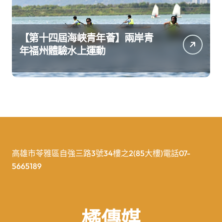
【第十四屆海峽青年薈】兩岸青
年福州體驗水上運動
高雄市苓雅區自強三路3號34樓之2(85大樓)電話07-
5665189
橘傳媒