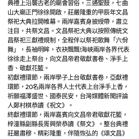
典禮上沿襲古老的廟會習俗，三通聖鼓，七曲
山大廟正門徐徐開啟，莊嚴隆重的甲辰年文昌
祭祀大典拉開帷幕。兩岸嘉賓身披綬帶，肅立
注目，共祭文昌。文昌祭祀大典以按照傳統文
昌祭祀三獻禮規制，全程伴以祭祀歌舞「六佾
舞」，長袖明眸，衣袂飄飄!海峽兩岸各界代表
徐徐走上祭台，向文昌帝君敬獻書卷、淨手上
香、敬獻花籃。
初獻禮環節，兩岸學子上台敬獻書卷，亞獻禮
環節，20名兩岸各界人士代表上台淨手上香，
祈願福澤盛世、國泰民安，台灣媒體新聞評論
人鄭村棋恭讀《祝文》。
終獻禮環節，兩岸嘉賓向文昌帝君敬獻花籃，
梓潼縣副縣長胥興榮恭讀《祭文》。整台典禮
莊嚴肅穆、精彩隆重，伴隨恢弘的《頌文昌》