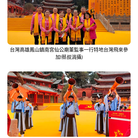
台灣高雄鳳山鎮南宮仙公廟董監事一行特地台灣飛來參
加!蔡叔涓攝)