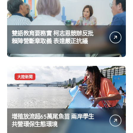
雙語教育要務實 柯志恩競辦反批
賴陣營斷章取義 表達嚴正抗議
大陸新聞
增殖放流超65萬尾魚苗 兩岸學生
共營環保生態環境