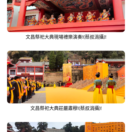
文昌祭祀大典現場禮樂演奏!(蔡叔涓攝)!
文昌祭祀大典莊嚴肅穆!(蔡叔涓攝)!