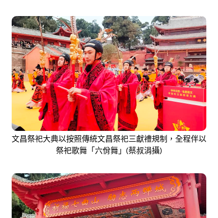
文昌祭祀大典以按照傳統文昌祭祀三獻禮規制，全程伴以
祭祀歌舞「六佾舞」(蔡叔涓攝)