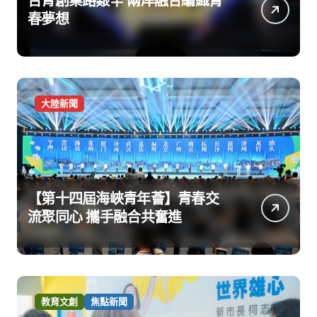
台青創業路艱辛 兩岸融合編織青
春夢想
大陸新聞
【第十四屆海峽青年薈】青春交
流聚同心 攜手融合共奮進
教育文創
焦點新聞