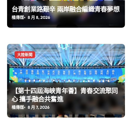
台青創業路艱辛 兩岸融合編織青春夢想
橘傳媒
8 月 8, 2026
大陸新聞
【第十四屆海峽青年薈】青春交流聚同
心 攜手融合共奮進
橘傳媒
8 月 7, 2026