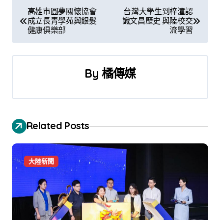
文
高雄市圓夢關懷協會
台灣大學生到梓潼認
成立長青學苑與銀髮
識文昌歷史 與陸校交
章
健康俱樂部
流學習
導
覽
By
橘傳媒
Related Posts
大陸新聞