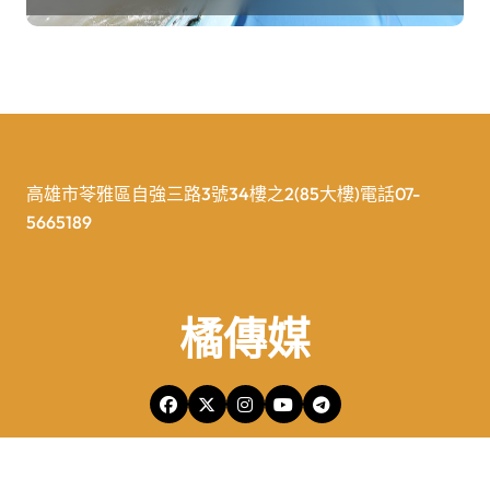
高雄市苓雅區自強三路3號34樓之2(85大樓)電話07-
5665189
橘傳媒