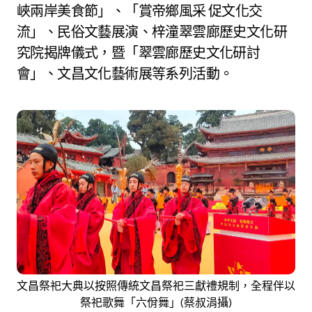
峽兩岸美食節」、「賞帝鄉風采 促文化交
流」、民俗文藝展演、梓潼翠雲廊歷史文化研
究院揭牌儀式，暨「翠雲廊歷史文化研討
會」、文昌文化藝術展等系列活動。
文昌祭祀大典以按照傳統文昌祭祀三獻禮規制，全程伴以
祭祀歌舞「六佾舞」(蔡叔涓攝)