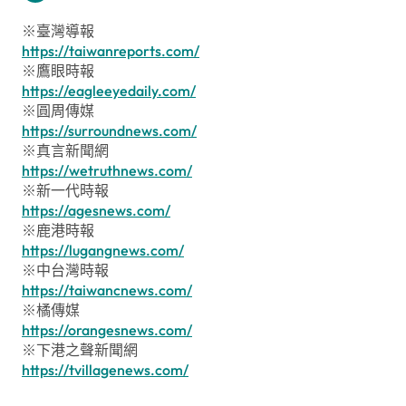
※臺灣導報
https://taiwanreports.com/
※鷹眼時報
https://eagleeyedaily.com/
※圓周傳媒
https://surroundnews.com/
※真言新聞網
https://wetruthnews.com/
※新一代時報
https://agesnews.com/
※鹿港時報
https://lugangnews.com/
※中台灣時報
https://taiwancnews.com/
※橘傳媒
https://orangesnews.com/
※下港之聲新聞網
https://tvillagenews.com/