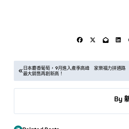
文
日本麝香葡萄， 9月進入產季高峰 家樂福力拼通路
最大銷售再創新高！
章
導
By
覽