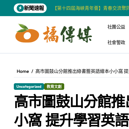
Skip
新聞速報
【第十四屆海峽青年薈】青春交流聚同
to
content
雙語教育要務實 柯志恩競辦反批賴陣
社團公益
增殖放流超65萬尾魚苗 兩岸學生共
社會警政
【第十四屆海峽青年薈】兩岸青年福
柯志恩競選網站正式上線 打造數位選
兩岸青年齊聚福州共話農文旅融合發
Home
高市圖鼓山分館推出綠書簷英語繪本小小窩 
藍綠市長參選人對無人載具條例互批 
Uncategorized
教育文創
爭取原住民選票 柯志恩提原民5大政
高市圖鼓山分館推
雅安 天府之肺裡的安逸密碼 一座被
港都文藝學會首辦蓮池潭文學營 支持
小窩 提升學習英
高科大機電系與日本愛媛大學跨校合作