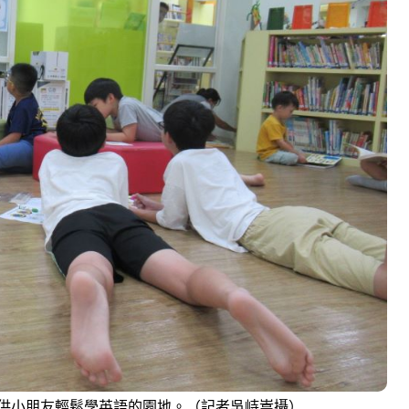
供小朋友輕鬆學英語的園地。（記者吳峙嵩攝）