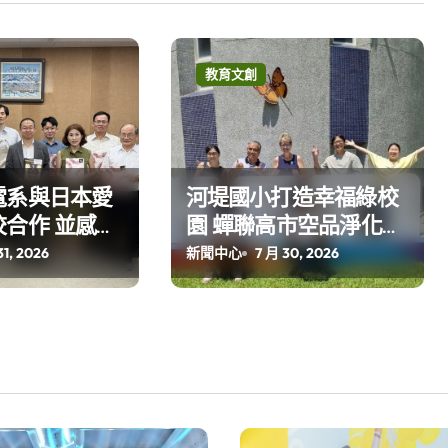
教育文創
電系與日本愛
河堤國小打造幸福綠校
合作 並感謝
園 蟬聯高市空品淨化區
捐助獎學金
小型基地組第一名
31, 2026
新聞中心
7 月 30, 2026