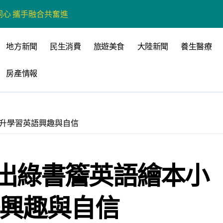
心 攜手融合共奮進
營斷章取義 表達嚴正抗議
地方新聞
民生消費
旅遊美食
大陸新聞
養生醫療
營環保生態環境
房產情報
州體驗水上運動
戰新平台 公開五大亮點
展
提升學習英語興趣與自信
柯志恩：國民黨版才是「國防+產業」務實版
策 打造城鄉共好高雄
出綠書簷英語繪本小
時光偏愛的巴適小城
高雄文學再出發
語興趣與自信
 並感謝世豐螺絲捐助獎學金