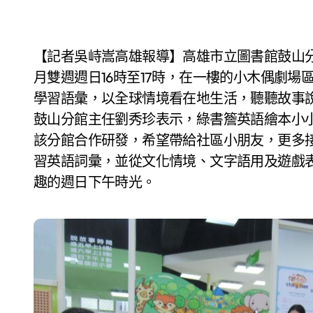
【記者吳峙嵩高雄報導】高雄市立圖書館鼓山分館結合全球新創視野學會「繪本小小窩」，於每
月雙週週日16時至17時，在一樓的小木偶劇
學習語彙，以全球情境看在地生活，聽聽故事
鼓山分館主任劉秀珍表示，綠書簷英語繪本小小窩 (Gr
該分館合作研發，希望帶給社區小朋友，更多
習英語詞彙，並從文化情境、文字語用及遊戲
趣的週日下午時光。