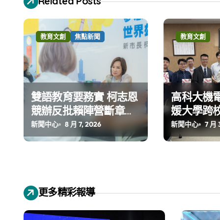
Related Posts
教育文創
焦點新聞
教育文創
雙語教育要務實 柯志恩
高科大機
競辦反批賴陣營斷章取
媛大學跨校
義 表達嚴正抗議
世豐螺絲
新聞中心
8 月 7, 2026
新聞中心
7 月 
更多精彩報導