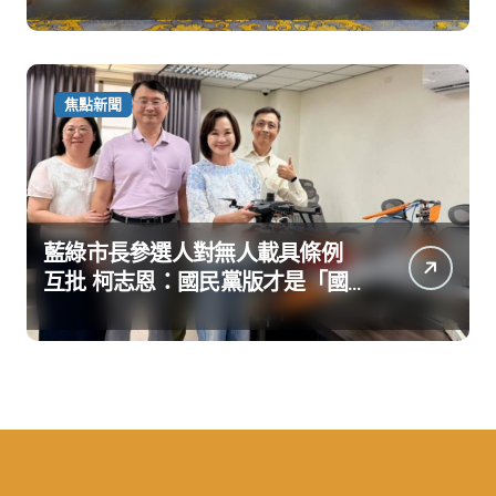
焦點新聞
藍綠市長參選人對無人載具條例
互批 柯志恩：國民黨版才是「國
防+產業」務實版