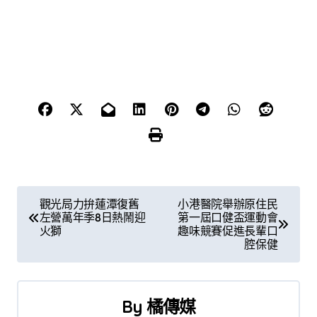
文
觀光局力拚蓮潭復舊
小港醫院舉辦原住民
左營萬年季8日熱鬧迎
第一屆口健盃運動會
章
火獅
趣味競賽促進長輩口
腔保健
導
覽
By
橘傳媒