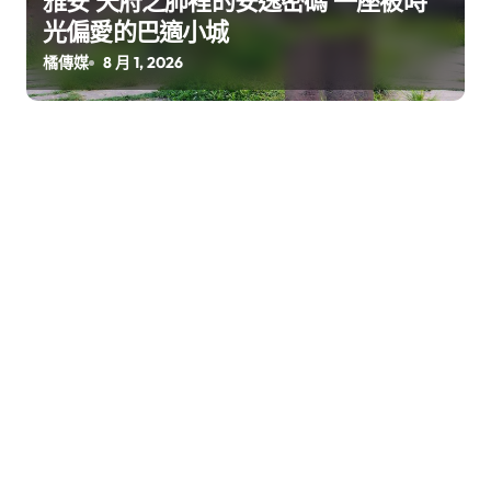
雅安 天府之肺裡的安逸密碼 一座被時
光偏愛的巴適小城
橘傳媒
8 月 1, 2026