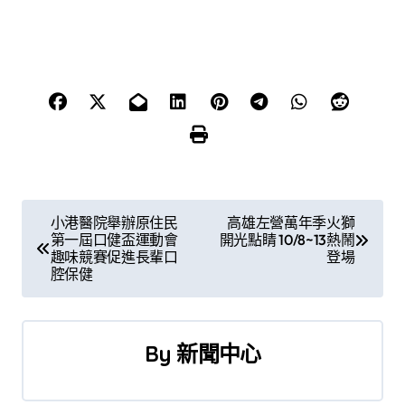
文
小港醫院舉辦原住民
高雄左營萬年季火獅
第一屆口健盃運動會
開光點睛 10/8~13熱鬧
章
趣味競賽促進長輩口
登場
腔保健
導
覽
By
新聞中心