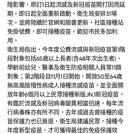
陸影響，原訂1日起流感及新冠疫苗開打因而延
期，即日起全面重新啟動，衛生局安排31場
次，並將陸續於官網和臉書更新，社區接種站
免掛號費，即可接種疫苗，歡迎市民多加利
用。
衛生局指出，今年度公費流感與新冠疫苗第1階
段對象包括65歲以上長者(含48年次出生者)、
學齡前幼兒、醫事及衛生防疫相關人員等11類
對象；第2階段自11月1日開始，開放50至64歲
無高風險慢性病成人接種流感疫苗，並全面開
放年齡6個月以上民眾接種新版JN.1新冠疫苗。
有鑑於流感及新冠病毒變異相當迅速，每年流
行病毒株亦有所不同，去年或過去曾接種的疫
苗保護力也已衰退，衛生局建議民眾，接種今
年度新型疫苗，才可獲得最佳的免疫保護效