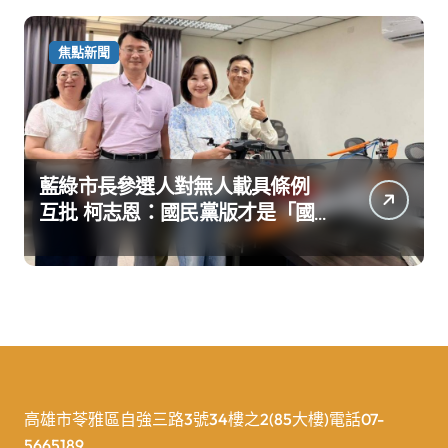
焦點新聞
藍綠市長參選人對無人載具條例
互批 柯志恩：國民黨版才是「國
防+產業」務實版
高雄市苓雅區自強三路3號34樓之2(85大樓)電話07-
5665189