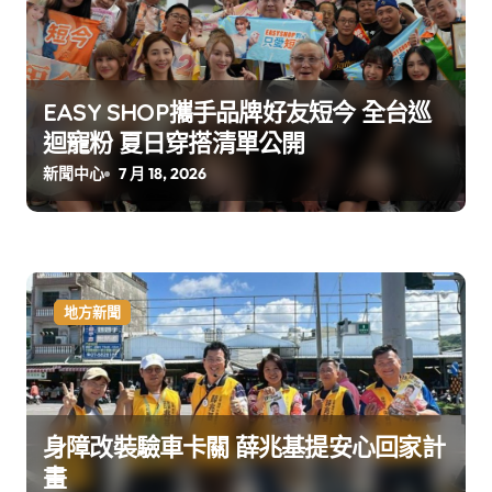
EASY SHOP攜手品牌好友短今 全台巡
迴寵粉 夏日穿搭清單公開
新聞中心
7 月 18, 2026
地方新聞
身障改裝驗車卡關 薛兆基提安心回家計
畫