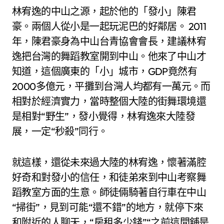
林宥逸的中山之源，起於他的「發小」陳君
豪。兩個人從小是一起玩泥巴的好鄰居。 2011
年，陳君豪身為中山台青協會會長，建議林宥
逸把台灣的舞蹈教室開到中山。他來了中山才
知道，這個廣東的「小」城市，GDP竟然有
2000多億元，平攤到台灣人均都有一萬元。而
相對於經濟實力，當時整個大陸的街舞環境還
是相對“野生”，發小覺得，林宥逸來大陸發
展，一定“秒殺”同行。
就這樣，還從未來過大陸的林宥逸，懷著滿腔
好奇和對發小的信任，和徒弟來到中山考察舞
蹈教室方面的生意。師徒倆騎著自行車在中山
“掃街”，見到可能“還不錯”的地方，就停下來
和附近的人聊天，“房租多少錢”“之前這間舖是