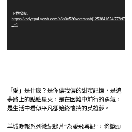
播
放
下載檔案:
https://vodycpai.ycwb.com/a6b9e526vodtransbj1253841624/778d70d
器
_=1
「愛」是什麼？是你儂我儂的甜蜜記憶，是追
夢路上的點點星火，是在困難中前行的勇氣，
是生活中看似平凡卻始終懷揣的英雄夢。
羊城晚報系列微紀錄片“為愛飛粵記”，將鏡頭