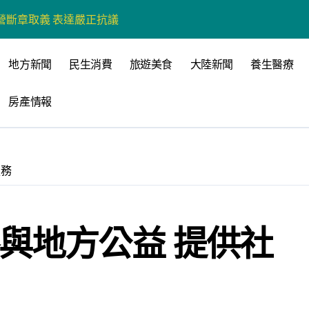
營環保生態環境
州體驗水上運動
地方新聞
民生消費
旅遊美食
大陸新聞
養生醫療
戰新平台 公開五大亮點
房產情報
展
柯志恩：國民黨版才是「國防+產業」務實版
策 打造城鄉共好高雄
服務
時光偏愛的巴適小城
高雄文學再出發
與地方公益 提供社
 並感謝世豐螺絲捐助獎學金
心 攜手融合共奮進