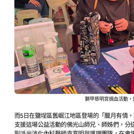
獅甲慈明宮捐血活動，
而5日在鹽埕區舊崛江地區登場的「臘月有情
支援這場公益活動的佛光山師兄、師姊們，分
則派出消化內科醫師袁嘉明與護理團隊，在會