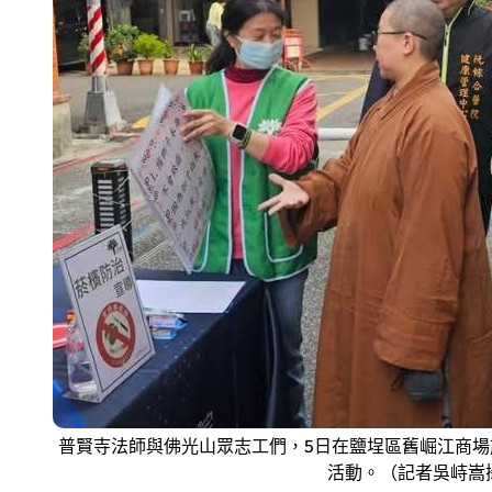
普賢寺法師與佛光山眾志工們，5日在鹽埕區舊崛江商
活動。（記者吳峙嵩