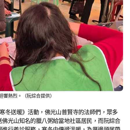
迴響熱烈。（阮綜合提供）
，寒冬送暖》活動，佛光山普賢寺的法師們，眾多
送佛光山知名的臘八粥給當地社區居民，而阮綜合
場進行義診服務，寒冬中傳遞溫暖，為厝邊頭尾帶