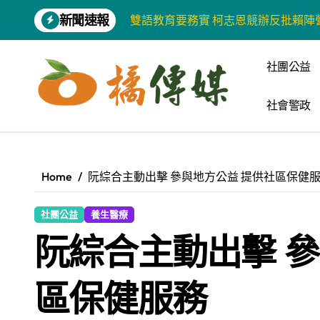
Skip
新聞速報
to
增殖放流超65萬尾魚苗 兩岸學生共
content
【第十四屆海峽青年薈】兩岸青年福
社團公益
柯志恩競選網站正式上線 打造數位選
社會警政
兩岸青年齊聚福州共話農文旅融合發
藍綠市長參選人對無人載具條例互批 
爭取原住民選票 柯志恩提原民5大政
Home
阮綜合主動出擊 參與地方公益 提供社區保健
雅安 天府之肺裡的安逸密碼 一座被
社團公益
養生醫療
港都文藝學會首辦蓮池潭文學營 支持
阮綜合主動出擊 參
高科大機電系與日本愛媛大學跨校合作
區保健服務
《讀者》8月號新聞焦點 【錦瑟】
【第十四屆海峽青年薈】青春交流聚同