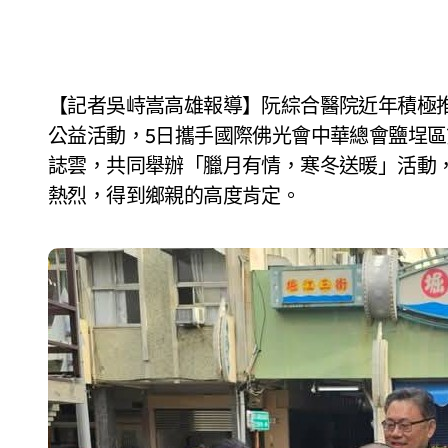
【記者吳峙嵩高雄報導】阮綜合醫院近年積極推廣社區服務，參與或贊助公私團體所舉辦的各類
公益活動，5日攜手國際佛光會中華總會鹽埕
誌雲，共同舉辦「臘月有情，寒冬送暖」活動
熱烈，得到鄉親的高度肯定。