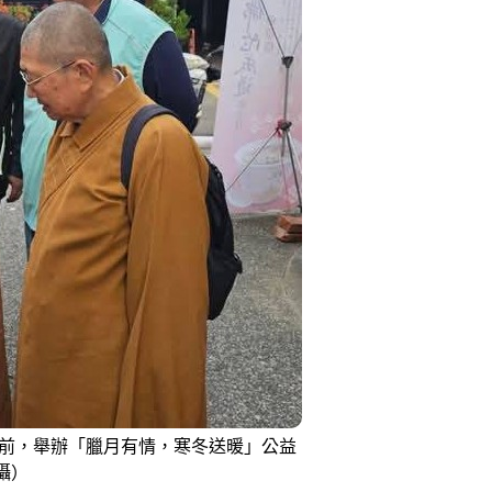
場前，舉辦「臘月有情，寒冬送暖」公益
攝）