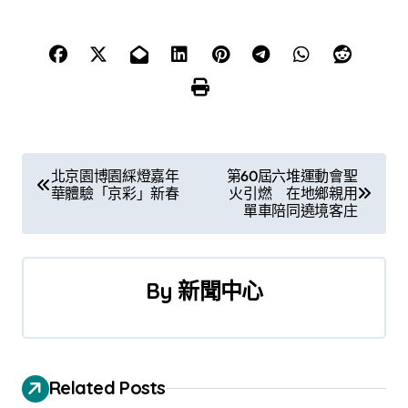
文
北京園博園綵燈嘉年
第60屆六堆運動會聖
華體驗「京彩」新春
火引燃 在地鄉親用
章
單車陪同遶境客庄
導
覽
By
新聞中心
Related Posts