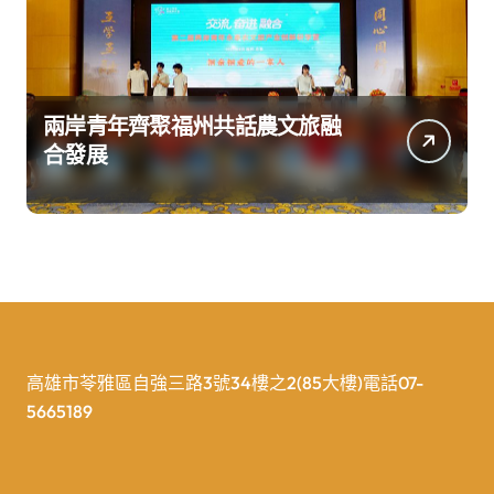
兩岸青年齊聚福州共話農文旅融
合發展
高雄市苓雅區自強三路3號34樓之2(85大樓)電話07-
5665189