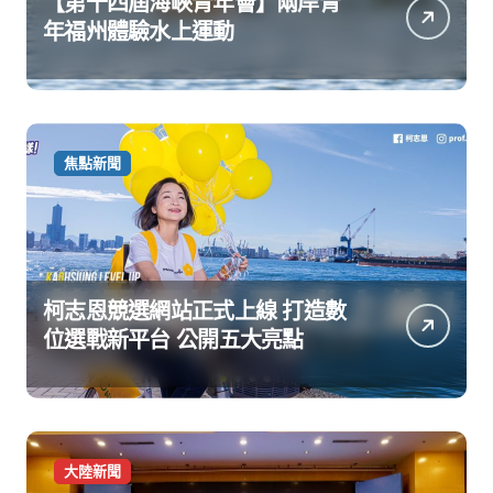
【第十四屆海峽青年薈】兩岸青
年福州體驗水上運動
焦點新聞
柯志恩競選網站正式上線 打造數
位選戰新平台 公開五大亮點
大陸新聞