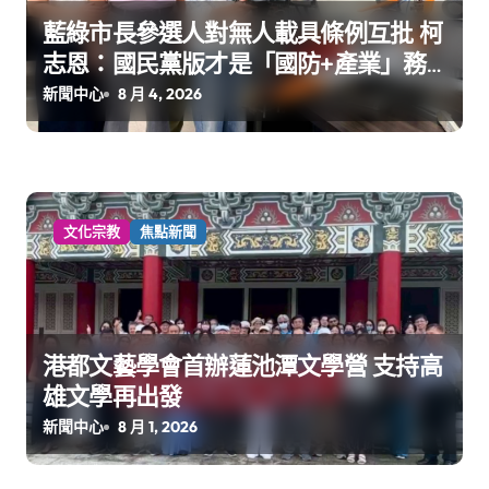
藍綠市長參選人對無人載具條例互批 柯
志恩：國民黨版才是「國防+產業」務
實版
新聞中心
8 月 4, 2026
文化宗教
焦點新聞
港都文藝學會首辦蓮池潭文學營 支持高
雄文學再出發
新聞中心
8 月 1, 2026