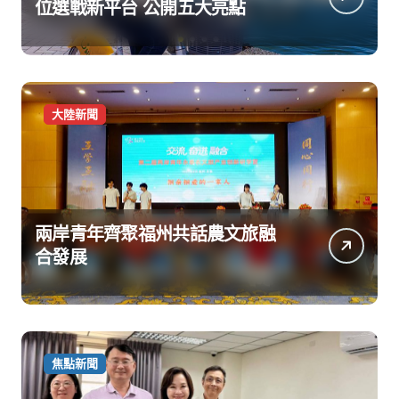
位選戰新平台 公開五大亮點
大陸新聞
兩岸青年齊聚福州共話農文旅融
合發展
焦點新聞