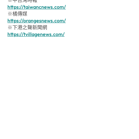
https://taiwancnews.com/
※橘傳媒
https://orangesnews.com/
※下港之聲新聞網
https://tvillagenews.com/