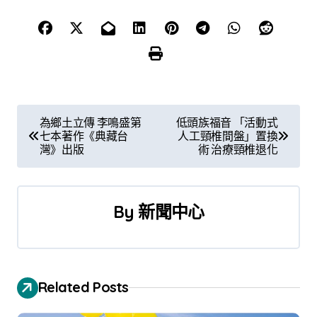
文
為鄉土立傳 李鳴盛第
低頭族福音 「活動式
七本著作《典藏台
人工頸椎間盤」置換
章
灣》出版
術 治療頸椎退化
導
覽
By
新聞中心
Related Posts