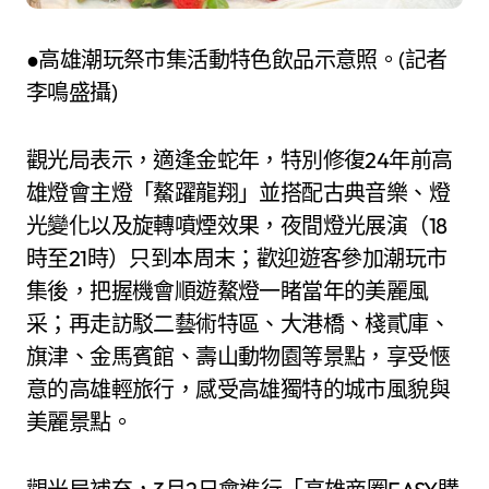
●高雄潮玩祭市集活動特色飲品示意照。(記者
李鳴盛攝)
觀光局表示，適逢金蛇年，特別修復24年前高
雄燈會主燈「鰲躍龍翔」並搭配古典音樂、燈
光變化以及旋轉噴煙效果，夜間燈光展演（18
時至21時）只到本周末；歡迎遊客參加潮玩市
集後，把握機會順遊鰲燈一睹當年的美麗風
采；再走訪駁二藝術特區、大港橋、棧貳庫、
旗津、金馬賓館、壽山動物園等景點，享受愜
意的高雄輕旅行，感受高雄獨特的城市風貌與
美麗景點。