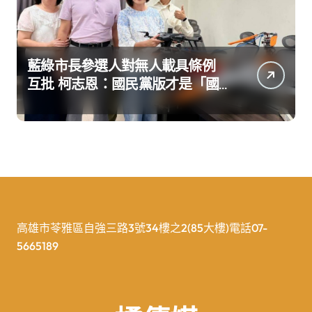
藍綠市長參選人對無人載具條例
互批 柯志恩：國民黨版才是「國
防+產業」務實版
高雄市苓雅區自強三路3號34樓之2(85大樓)電話07-
5665189