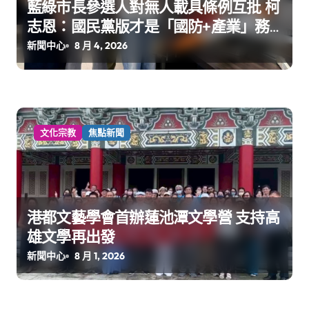
藍綠市長參選人對無人載具條例互批 柯
志恩：國民黨版才是「國防+產業」務
實版
新聞中心
8 月 4, 2026
文化宗教
焦點新聞
港都文藝學會首辦蓮池潭文學營 支持高
雄文學再出發
新聞中心
8 月 1, 2026