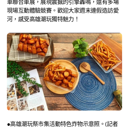
車聯合車展，展現震撼的引擎轟鳴，還有多場
現場互動體驗競賽。歡迎大家週末連假造訪愛
河，感受高雄潮玩獨特魅力！
●高雄潮玩祭市集活動特色炸物示意照。(記者