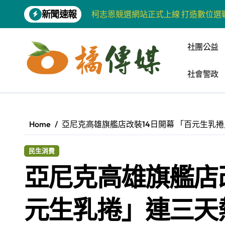
Skip
柯志恩競選網站正式上線 打造數位選
新聞速報
to
content
兩岸青年齊聚福州共話農文旅融合發
社團公益
藍綠市長參選人對無人載具條例互批 
爭取原住民選票 柯志恩提原民5大政
社會警政
雅安 天府之肺裡的安逸密碼 一座被
港都文藝學會首辦蓮池潭文學營 支持
Home
亞尼克高雄旗艦店改裝14日開幕 「百元生乳
高科大機電系與日本愛媛大學跨校合作
民生消費
《讀者》8月號新聞焦點 【錦瑟】
亞尼克高雄旗艦店改
四川雅安 千年古剎雲峰寺
張老師發表「青少年家庭氣氛與心理安
元生乳捲」連三天
河堤國小打造幸福綠校園 蟬聯高市空