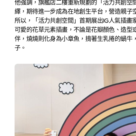
他強調，旗艦店二樓重新規劃的「活力共創空
繹，期待進一步成為在地創生平台，營造親子
所以，「活力共創空間」首期展出IG人氣插畫
可愛的花草元素插畫，不論是花瓣顏色、造型
伴，燒燒則化身為小章魚，揹著生乳捲的蝸牛，與
子。