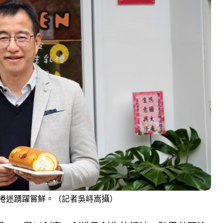
捲迷踴躍嘗鮮。（記者吳峙嵩攝）