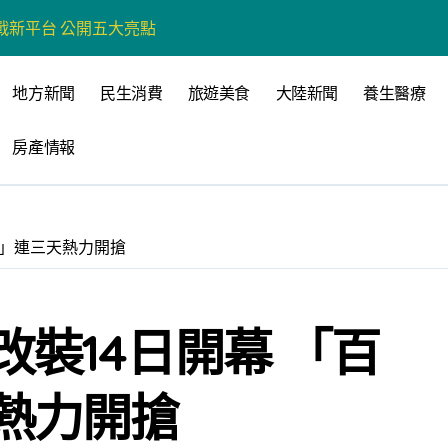
戰新平台 公開五大亮點
展
地方新聞
民生消費
旅遊美食
大陸新聞
養生醫療
柯志恩：國民黨版才是「國防+產業」務實版
策 打造城鄉共好高雄
房產情報
時光偏愛的巴適小城
高雄文學再出發
捲」連三天熱力開搶
 並感謝世豐螺絲捐助獎學金
裝14日開幕 「百
全感調查報告」 若遇壓力僅12%青少年會向家人傾訴
熱力開搶
品淨化區小型基地組第一名