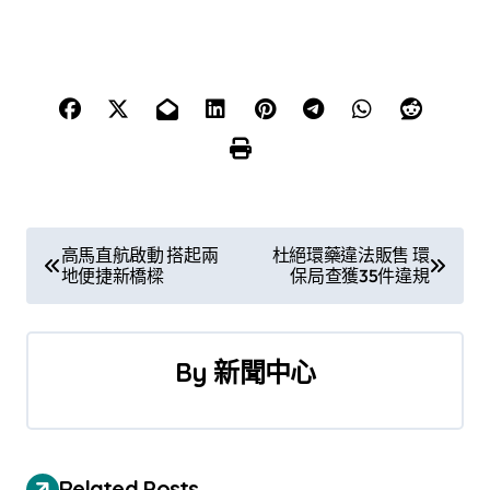
文
高馬直航啟動 搭起兩
杜絕環藥違法販售 環
地便捷新橋樑
保局查獲35件違規
章
導
By
新聞中心
覽
Related Posts