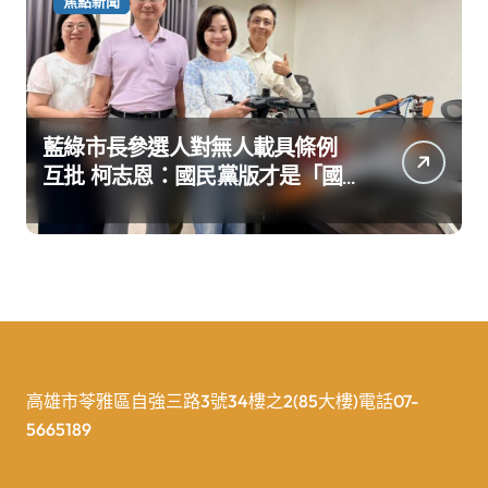
焦點新聞
藍綠市長參選人對無人載具條例
互批 柯志恩：國民黨版才是「國
防+產業」務實版
高雄市苓雅區自強三路3號34樓之2(85大樓)電話07-
5665189