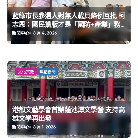
藍綠市長參選人對無人載具條例互批 柯
志恩：國民黨版才是「國防+產業」務
實版
新聞中心
8 月 4, 2026
文化宗教
焦點新聞
港都文藝學會首辦蓮池潭文學營 支持高
雄文學再出發
新聞中心
8 月 1, 2026