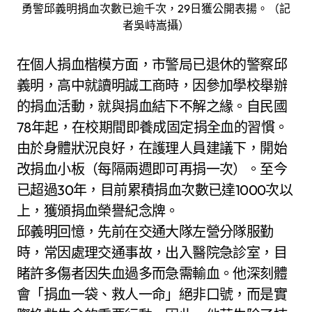
勇警邱義明捐血次數已逾千次，29日獲公開表揚。（記
者吳峙嵩攝）
在個人捐血楷模方面，市警局已退休的警察邱
義明，高中就讀明誠工商時，因參加學校舉辦
的捐血活動，就與捐血結下不解之緣。自民國
78年起，在校期間即養成固定捐全血的習慣。
由於身體狀況良好，在護理人員建議下，開始
改捐血小板（每隔兩週即可再捐一次）。至今
已超過30年，目前累積捐血次數已達1000次以
上，獲頒捐血榮譽紀念牌。
邱義明回憶，先前在交通大隊左營分隊服勤
時，常因處理交通事故，出入醫院急診室，目
睹許多傷者因失血過多而急需輸血。他深刻體
會「捐血一袋、救人一命」絕非口號，而是實