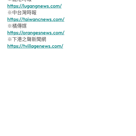
https://lugangnews.com/
※中台灣時報
https://taiwancnews.com/
※橘傳媒
https://orangesnews.com/
※下港之聲新聞網
https://tvillagenews.com/