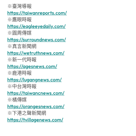
※臺灣導報
https://taiwanreports.com/
※鷹眼時報
https://eagleeyedaily.com/
※圓周傳媒
https://surroundnews.com/
※真言新聞網
https://wetruthnews.com/
※新一代時報
https://agesnews.com/
※鹿港時報
https://lugangnews.com/
※中台灣時報
https://taiwancnews.com/
※橘傳媒
https://orangesnews.com/
※下港之聲新聞網
https://tvillagenews.com/