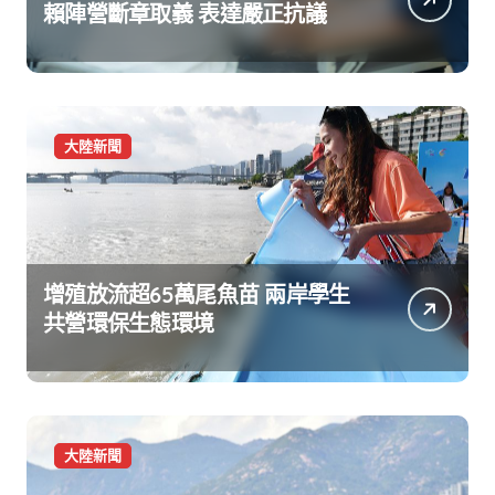
賴陣營斷章取義 表達嚴正抗議
大陸新聞
增殖放流超65萬尾魚苗 兩岸學生
共營環保生態環境
大陸新聞