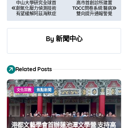
文
中山大學研究全球首
高市首創診所建置
創氧化壓力偵測技術
TOCC問卷系統 醫病
章
有望緩解阿茲海默症
雙向提升通報警覺
導
覽
By
新聞中心
Related Posts
文化宗教
焦點新聞
港都文藝學會首辦蓮池潭文學營 支持高