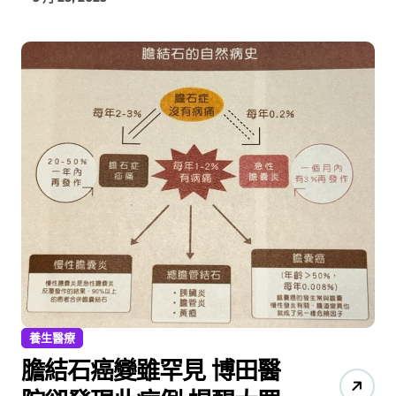
養生醫療
膽結石癌變雖罕見 博田醫