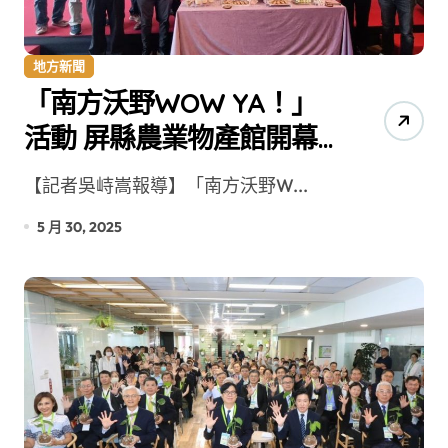
地方新聞
「南方沃野WOW YA！」
活動 屏縣農業物產館開幕
推廣在地特色畜禽產品
【記者吳峙嵩報導】「南方沃野W...
5 月 30, 2025