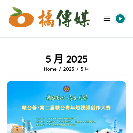
Skip
to
content
5 月 2025
Home
2025
5 月