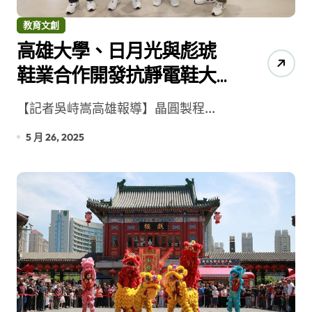
教育文創
高雄大學、日月光與彪琥
鞋業合作開發抗靜電鞋大
底
【記者吳峙嵩高雄報導】晶圓製程...
5 月 26, 2025