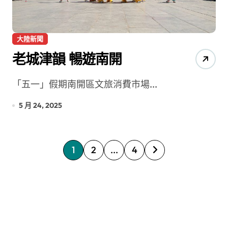
大陸新聞
老城津韻 暢遊南開
「五一」假期南開區文旅消費市場...
5 月 24, 2025
文
1
2
...
4
章
分
頁