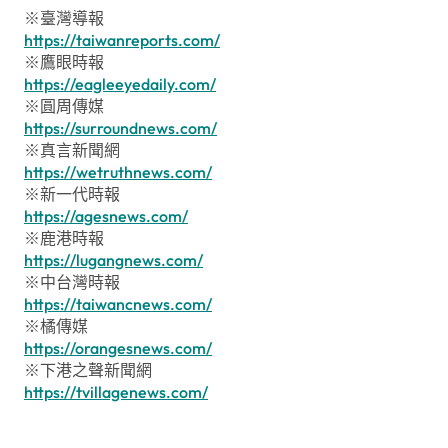
※臺灣導報
https://taiwanreports.com/
※鷹眼時報
https://eagleeyedaily.com/
※圓周傳媒
https://surroundnews.com/
※真言新聞網
https://wetruthnews.com/
※新一代時報
https://agesnews.com/
※鹿港時報
https://lugangnews.com/
※中台灣時報
https://taiwancnews.com/
※橘傳媒
https://orangesnews.com/
※下港之聲新聞網
https://tvillagenews.com/