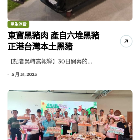
民生消費
東寶黑豬肉 產自六堆黑豬
正港台灣本土黑豬
【記者吳峙嵩報導】30日開幕的...
5 月 31, 2025