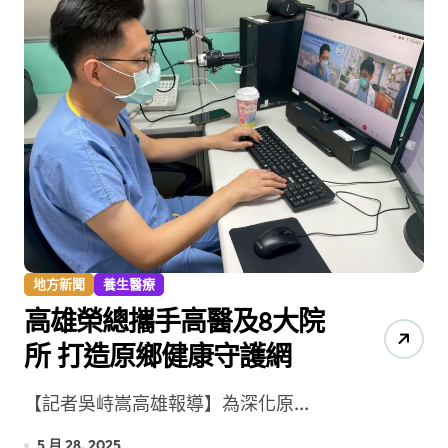
地方新聞
養生醫療
高雄榮總攜手高醫及8大院
所 打造原鄉健康守護網
【記者吳峙嵩高雄報導】為深化原...
5 月 28, 2025