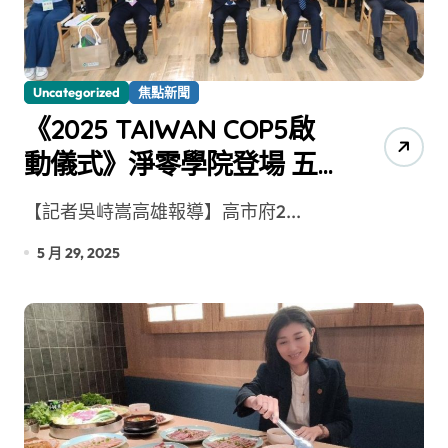
Uncategorized
焦點新聞
《2025 TAIWAN COP5啟
動儀式》淨零學院登場 五
大行動落實減碳新目標
【記者吳峙嵩高雄報導】高市府2...
5 月 29, 2025