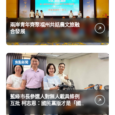
兩岸青年齊聚福州共話農文旅融
合發展
焦點新聞
藍綠市長參選人對無人載具條例
互批 柯志恩：國民黨版才是「國
防+產業」務實版