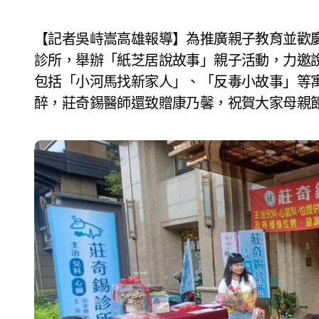
【記者吳峙嵩高雄報導】為推廣親子教育並歡慶母親節，社團法人翔鳳慈善關懷協會聯手莊奇錫
診所，舉辦「紙芝居說故事」親子活動，力邀
包括「小河馬找新家人」、「反毒小故事」等
醉，莊奇錫醫師還致贈康乃馨，祝賀大家母親