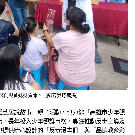
馨向與會媽媽賀節。（記者吳峙嵩攝）
紙芝居說故事」親子活動，也力邀「高雄市少年觀
席，長年投入少年觀護事務，專注推動反毒宣導及
也提供精心設計的「反毒漫畫冊」與「品德教育彩