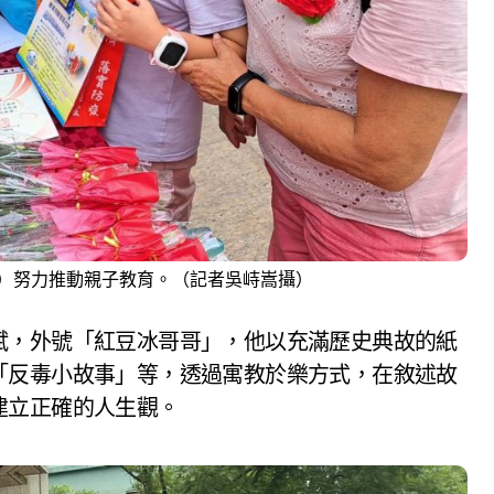
）努力推動親子教育。（記者吳峙嵩攝）
斌，外號「紅豆冰哥哥」，他以充滿歷史典故的紙
「反毒小故事」等，透過寓教於樂方式，在敘述故
建立正確的人生觀。