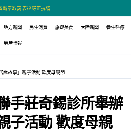
營環保生態環境
州體驗水上運動
地方新聞
民生消費
旅遊美食
大陸新聞
養生醫療
戰新平台 公開五大亮點
房產情報
展
柯志恩：國民黨版才是「國防+產業」務實版
策 打造城鄉共好高雄
居說故事」親子活動 歡度母親節
時光偏愛的巴適小城
高雄文學再出發
聯手莊奇錫診所舉辦
 並感謝世豐螺絲捐助獎學金
親子活動 歡度母親
心 攜手融合共奮進