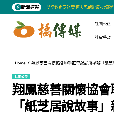
Skip
新聞速報
to
增殖放流超65萬尾魚苗 兩岸學生共
content
【第十四屆海峽青年薈】兩岸青年福
社團公益
柯志恩競選網站正式上線 打造數位選
社會警政
兩岸青年齊聚福州共話農文旅融合發
藍綠市長參選人對無人載具條例互批 
爭取原住民選票 柯志恩提原民5大政
Home
翔鳳慈善關懷協會聯手莊奇錫診所舉辦「紙芝
雅安 天府之肺裡的安逸密碼 一座被
社團公益
港都文藝學會首辦蓮池潭文學營 支持
翔鳳慈善關懷協會
高科大機電系與日本愛媛大學跨校合作
「紙芝居說故事」
《讀者》8月號新聞焦點 【錦瑟】
【第十四屆海峽青年薈】青春交流聚同