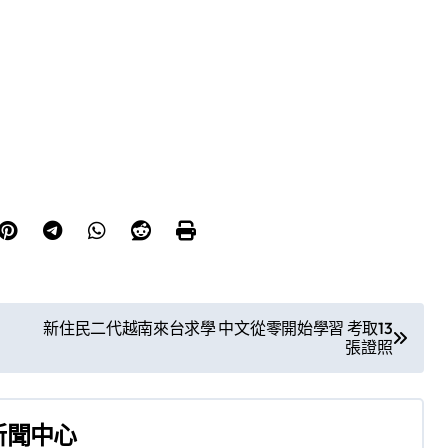
新住民二代越南來台求學 中文從零開始學習 考取13
張證照
新聞中心