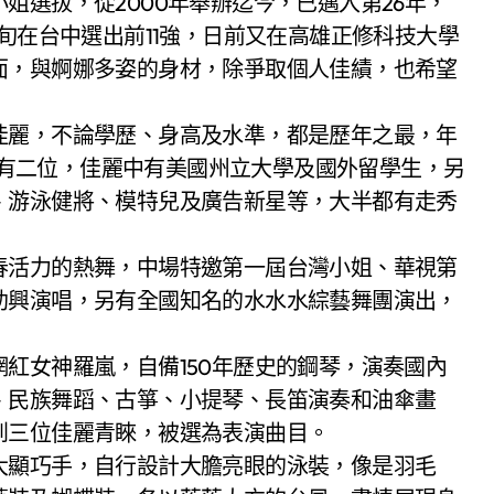
旬在台中選出前11強，日前又在高雄正修科技大學
面，與婀娜多姿的身材，除爭取個人佳績，也希望
佳麗，不論學歷、身高及水準，都是歷年之最，年
，就有二位，佳麗中有美國州立大學及國外留學生，另
、游泳健將、模特兒及廣告新星等，大半都有走秀
春活力的熱舞，中場特邀第一屆台灣小姐、華視第
助興演唱，另有全國知名的水水水綜藝舞團演出，
紅女神羅嵐，自備150年歷史的鋼琴，演奏國內
、民族舞蹈、古箏、小提琴、長笛演奏和油傘畫
到三位佳麗青睞，被選為表演曲目。
大顯巧手，自行設計大膽亮眼的泳裝，像是羽毛