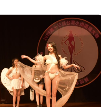
營斷章取義 表達嚴正抗議