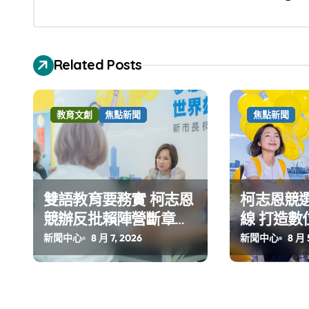
Related Posts
教育文創
焦點新聞
焦點新聞
雙語教育要務實 柯志恩
柯志恩競
競辦反批賴陣營斷章取
線 打造數
義 表達嚴正抗議
公開五大
新聞中心
8 月 7, 2026
新聞中心
8 月 