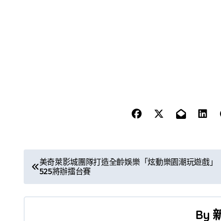
文
美奇萊影城團隊打造全齡娛樂「炫動樂園潮玩遊戲」
525將辦擂台賽
章
導
By
覽