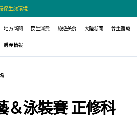
營環保生態環境
州體驗水上運動
地方新聞
民生消費
旅遊美食
大陸新聞
養生醫療
戰新平台 公開五大亮點
房產情報
展
柯志恩：國民黨版才是「國防+產業」務實版
策 打造城鄉共好高雄
場
時光偏愛的巴適小城
高雄文學再出發
藝＆泳裝賽 正修科
 並感謝世豐螺絲捐助獎學金