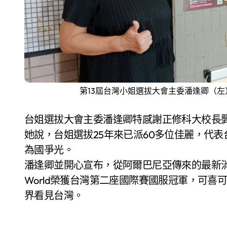
第13屆台灣小姐選拔大會主委潘逢卿（
台姐選拔大會主委潘逢卿特感謝正修科大校長
她說，台姐選拔25年來已派60多位佳麗，代表
為國爭光。
潘逢卿並開心宣布，從阿爾巴尼亞傳來的最新消息，第1
World榮獲台灣第二座國際賽國服冠軍，可
界看見台灣。