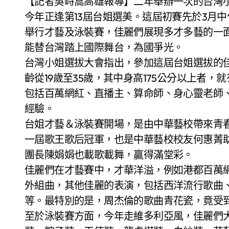
【記者吳峙嵩高雄報導】二年舉辦一次的台灣小姐選拔，從2000年舉辦迄今，已邁入第26年，
今年正逢第13屆台姐選美。這屆初賽先於3月中
舉行才藝及泳裝賽，佳麗們展現多才多藝的一
能替台灣踏上國際舞台，為國爭光。
台灣小姐選拔大會指出，參加這屆台姐選拔的
齡從19歲至35歲，其中身高175公分以上者
包括百萬網紅、直播主、算命師、身心靈老師
經驗。
台姐才藝＆泳裝賽開場，是由中華藝校帶來青
一屆歌王歌后冠軍，也是中華藝校校友何惠菁
團長陳娟娟也載歌載舞，贏得滿堂彩。
佳麗們在才藝賽中，才華洋溢，例如港都百萬網
外組曲，其他佳麗的表演，包括西洋流行歌曲
等。最特別的是，周杰倫的歌曲青花瓷，竟受
至於泳裝賽方面，今年走維多利亞風，佳麗們