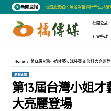
Skip
新聞速報
增殖放流超65萬尾魚苗 兩岸學生共
to
content
【第十四屆海峽青年薈】兩岸青年福
社團公益
柯志恩競選網站正式上線 打造數位選
社會警政
兩岸青年齊聚福州共話農文旅融合發
藍綠市長參選人對無人載具條例互批 
爭取原住民選票 柯志恩提原民5大政
Home
第13屆台灣小姐才藝＆泳裝賽 正修科大亮麗登
雅安 天府之肺裡的安逸密碼 一座被
焦點新聞
港都文藝學會首辦蓮池潭文學營 支持
第13屆台灣小姐才
高科大機電系與日本愛媛大學跨校合作
《讀者》8月號新聞焦點 【錦瑟】
大亮麗登場
四川雅安 千年古剎雲峰寺