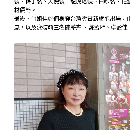
裝、粽子裝、天使裝、龍虎塔裝、白紗裝、花
材優勢。
最後，台姐佳麗們身穿台灣雲賞新旗袍出場，
嵐，以及泳裝前三名陳薪卉 、蘇孟珩、卓盈佳