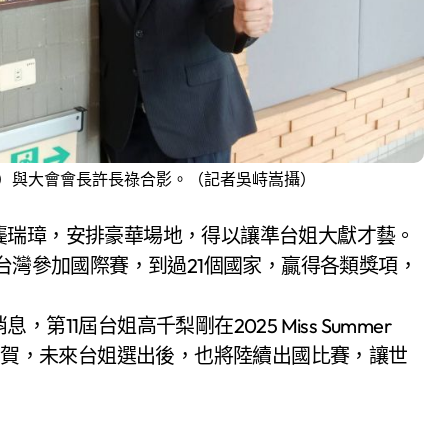
左）與大會會長許長祿合影。（記者吳峙嵩攝）
龔瑞璋，安排豪華場地，得以讓準台姐大獻才藝。
台灣參加國際賽，到過21個國家，贏得各類獎項，
1屆台姐高千梨剛在2025 Miss Summer
喜可賀，未來台姐選出後，也將陸續出國比賽，讓世