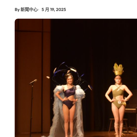
雙語教育要務實 柯志恩競辦反批賴陣
By 新聞中心
5 月 19, 2025