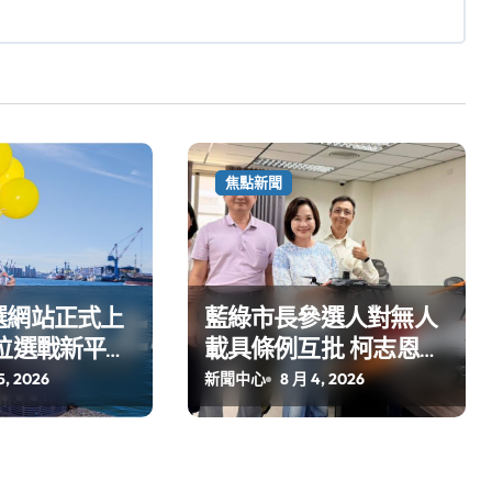
焦點新聞
選網站正式上
藍綠市長參選人對無人
位選戰新平台
載具條例互批 柯志恩：
亮點
國民黨版才是「國防
5, 2026
新聞中心
8 月 4, 2026
+產業」務實版