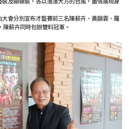
藝裝及蝴蝶裝，各以落落大方的台風，盡情展現身
由大會分別宣布才藝賽前三名陳薪卉、黃韻霏、羅
，陳薪卉同時包辦雙料冠軍。