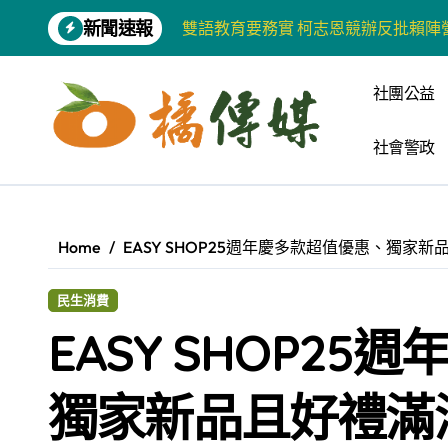
Skip
新聞速報
雙語教育要務實 柯志恩競辦反批賴陣
to
content
增殖放流超65萬尾魚苗 兩岸學生共
社團公益
【第十四屆海峽青年薈】兩岸青年福
社會警政
柯志恩競選網站正式上線 打造數位選
兩岸青年齊聚福州共話農文旅融合發
藍綠市長參選人對無人載具條例互批 
Home
EASY SHOP25週年慶多款超值優惠、獨家
爭取原住民選票 柯志恩提原民5大政
民生消費
雅安 天府之肺裡的安逸密碼 一座被
EASY SHOP2
港都文藝學會首辦蓮池潭文學營 支持
高科大機電系與日本愛媛大學跨校合作
獨家新品且好禮滿
《讀者》8月號新聞焦點 【錦瑟】