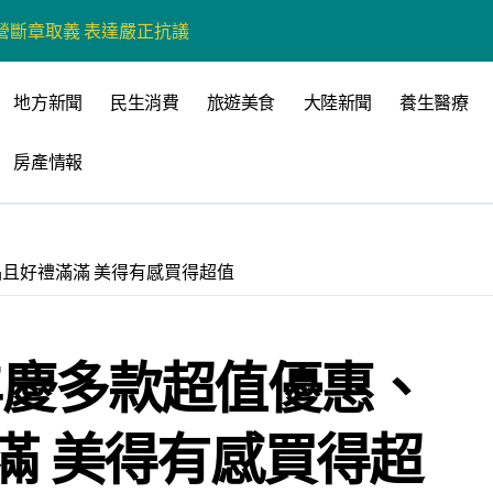
營斷章取義 表達嚴正抗議
營環保生態環境
地方新聞
民生消費
旅遊美食
大陸新聞
養生醫療
州體驗水上運動
房產情報
戰新平台 公開五大亮點
展
柯志恩：國民黨版才是「國防+產業」務實版
新品且好禮滿滿 美得有感買得超值
策 打造城鄉共好高雄
時光偏愛的巴適小城
5週年慶多款超值優惠、
高雄文學再出發
 並感謝世豐螺絲捐助獎學金
滿 美得有感買得超