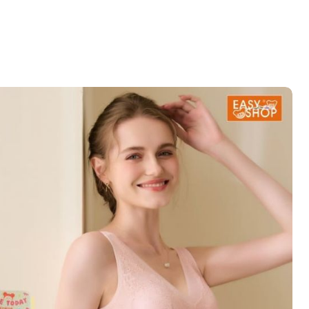
心 攜手融合共奮進