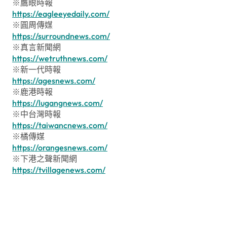
※鷹眼時報
https://eagleeyedaily.com/
※圓周傳媒
https://surroundnews.com/
※真言新聞網
https://wetruthnews.com/
※新一代時報
https://agesnews.com/
※鹿港時報
https://lugangnews.com/
※中台灣時報
https://taiwancnews.com/
※橘傳媒
https://orangesnews.com/
※下港之聲新聞網
https://tvillagenews.com/