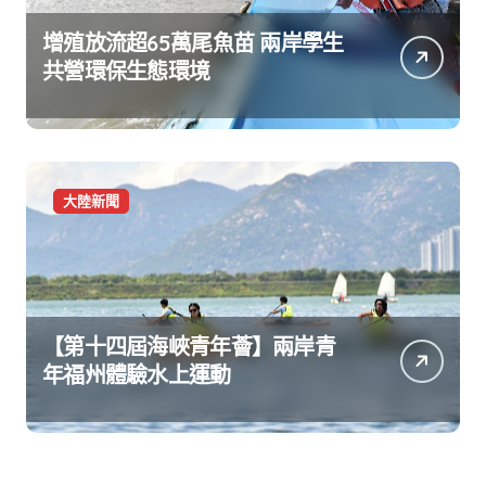
增殖放流超65萬尾魚苗 兩岸學生
共營環保生態環境
大陸新聞
【第十四屆海峽青年薈】兩岸青
年福州體驗水上運動