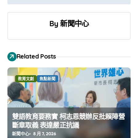
導
覽
By
新聞中心
Related Posts
教育文創
焦點新聞
雙語教育要務實 柯志恩競辦反批賴陣營
斷章取義 表達嚴正抗議
新聞中心
8 月 7, 2026