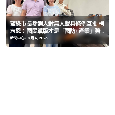
藍綠市長參選人對無人載具條例互批 柯
志恩：國民黨版才是「國防+產業」務
實版
新聞中心
8 月 4, 2026