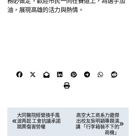
務必做足，歡迎市民一同在賽道上，為選手加
油，展現高雄的活力與熱情。
文
大同醫院經營換手風
高空大工商系力邀傑
波再起 工會抗議承諾
出校友吳明穎專題演
章
跳票傷害勞權
講 「行李箱裝不下的
商機」