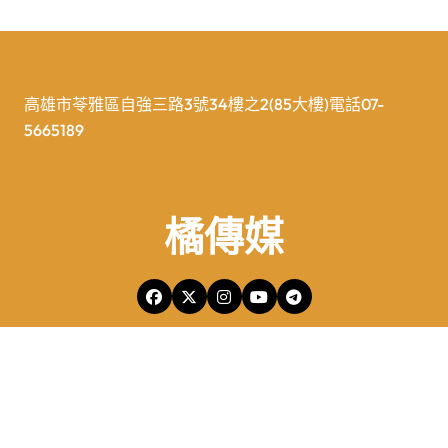
高雄市苓雅區自強三路3號34樓之2(85大樓)電話07-
5665189
橘傳媒
橘傳媒Copyright © All rights reserved 版權所有
|
Newspaperup
by
Themeansar
.