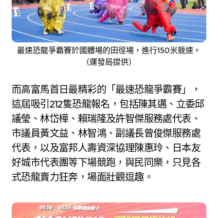
最速恐龍爭霸賽於國體場的田徑場，進行150米競速。
（運發局提供）
而高富馬首日最精彩的「最速恐龍爭霸賽」，
這屆吸引212隻恐龍報名，包括陳其邁、立委邱
議瑩、林岱樺、賴瑞隆及許智傑服務處代表、
市議員黃文益、林智鴻、副議長曾俊傑服務處
代表，以及富邦人壽資深協理陳惠玲、日本友
好城市代表團等下場競跑，與民同樂，只見各
式恐龍賣力狂奔，場面壯觀逗趣。