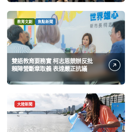
教育文創
焦點新聞
雙語教育要務實 柯志恩競辦反批
賴陣營斷章取義 表達嚴正抗議
大陸新聞