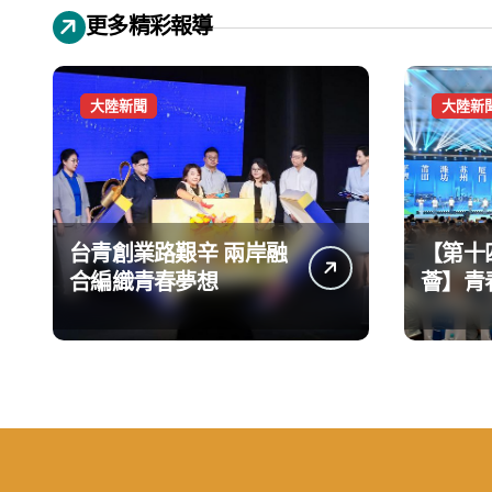
更多精彩報導
大陸新聞
大陸新
台青創業路艱辛 兩岸融
【第十
合編織青春夢想
薈】青
手融合