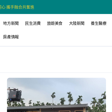
心 攜手融合共奮進
營斷章取義 表達嚴正抗議
地方新聞
民生消費
旅遊美食
大陸新聞
養生醫療
營環保生態環境
房產情報
州體驗水上運動
戰新平台 公開五大亮點
展
柯志恩：國民黨版才是「國防+產業」務實版
策 打造城鄉共好高雄
時光偏愛的巴適小城
高雄文學再出發
 並感謝世豐螺絲捐助獎學金