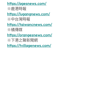
https://agesnews.com/
※鹿港時報
https://lugangnews.com/
※中台灣時報
https://taiwancnews.com/
※橘傳媒
https://orangesnews.com/
※下港之聲新聞網
https://tvillagenews.com/