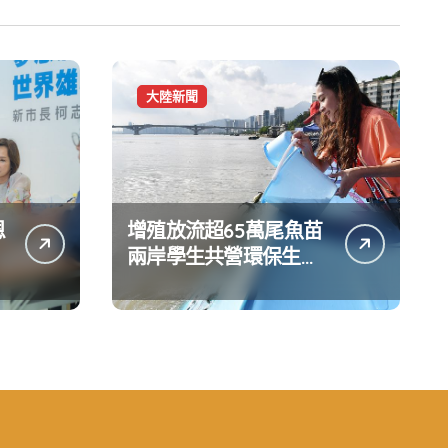
大陸新聞
恩
增殖放流超65萬尾魚苗
兩岸學生共營環保生態
環境