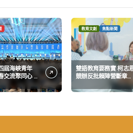
聞
教育文創
焦點新聞
四屆海峽青年
雙語教育要務實 柯志
春交流聚同心 攜
競辦反批賴陣營斷章取
共奮進
義 表達嚴正抗議