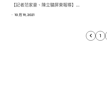
【記者范家豪、陳立驌屏東報導】...
10 月 19, 2021
文
1
章
分
頁