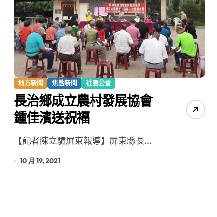
想
地方新聞
焦點新聞
社團公益
長治鄉成立農村發展協會
鍾佳濱送祝褔
【記者陳立驌屏東報導】屏東縣長...
10 月 19, 2021