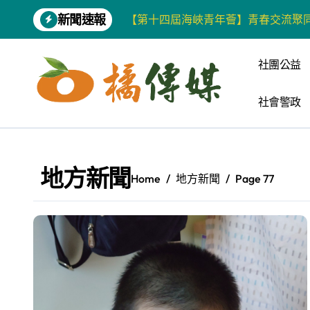
Skip
新聞速報
【第十四屆海峽青年薈】青春交流聚同
to
content
雙語教育要務實 柯志恩競辦反批賴陣
社團公益
增殖放流超65萬尾魚苗 兩岸學生共
社會警政
【第十四屆海峽青年薈】兩岸青年福
柯志恩競選網站正式上線 打造數位選
兩岸青年齊聚福州共話農文旅融合發
地方新聞
Home
地方新聞
Page 77
藍綠市長參選人對無人載具條例互批 
爭取原住民選票 柯志恩提原民5大政
雅安 天府之肺裡的安逸密碼 一座被
港都文藝學會首辦蓮池潭文學營 支持
高科大機電系與日本愛媛大學跨校合作