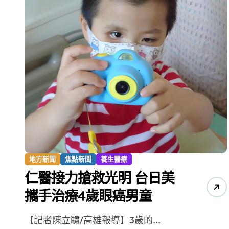
台青創業路艱辛 兩岸融合編織青春夢
地方新聞
焦點新聞
養生醫療
仁醫接力搶救光明 台日美
攜手治療4歲眼癌男童
【記者陳立驌/高雄報導】3歲的...