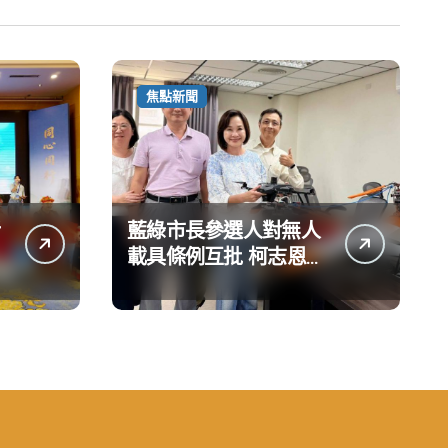
焦點新聞
藍綠市長參選人對無人
載具條例互批 柯志恩：
國民黨版才是「國防
+產業」務實版