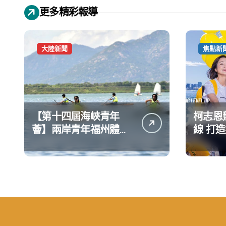
更多精彩報導
大陸新聞
焦點新
【第十四屆海峽青年
柯志恩
薈】兩岸青年福州體驗
線 打
水上運動
公開五