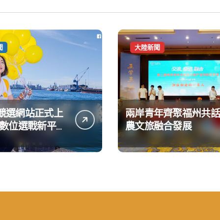
聞
大陸新聞
競選網站正式上
兩岸青年齊聚福州共話
造數位選戰新平台
農文旅融合發展
大亮點