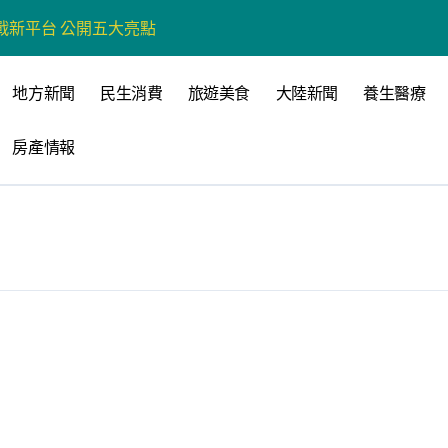
戰新平台 公開五大亮點
展
地方新聞
民生消費
旅遊美食
大陸新聞
養生醫療
柯志恩：國民黨版才是「國防+產業」務實版
房產情報
策 打造城鄉共好高雄
時光偏愛的巴適小城
高雄文學再出發
 並感謝世豐螺絲捐助獎學金
全感調查報告」 若遇壓力僅12%青少年會向家人傾訴
品淨化區小型基地組第一名