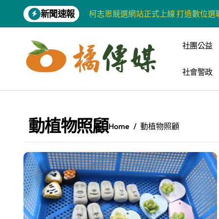
Skip
新聞速報
柯志恩競選網站正式上線 打造數位選
to
content
兩岸青年齊聚福州共話農文旅融合發
社團公益
藍綠市長參選人對無人載具條例互批 
社會警政
爭取原住民選票 柯志恩提原民5大政
雅安 天府之肺裡的安逸密碼 一座被
港都文藝學會首辦蓮池潭文學營 支持
動植物照顧
Home
動植物照顧
高科大機電系與日本愛媛大學跨校合作
《讀者》8月號新聞焦點 【錦瑟】
四川雅安 千年古剎雲峰寺
張老師發表「青少年家庭氣氛與心理安
河堤國小打造幸福綠校園 蟬聯高市空