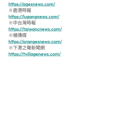
https://agesnews.com/
※鹿港時報
https://lugangnews.com/
※中台灣時報
https://taiwancnews.com/
※橘傳媒
https://orangesnews.com/
※下港之聲新聞網
https://tvillagenews.com/