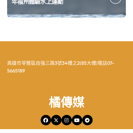
年福州體驗水上運動
高雄市苓雅區自強三路3號34樓之2(85大樓)電話07-
5665189
橘傳媒