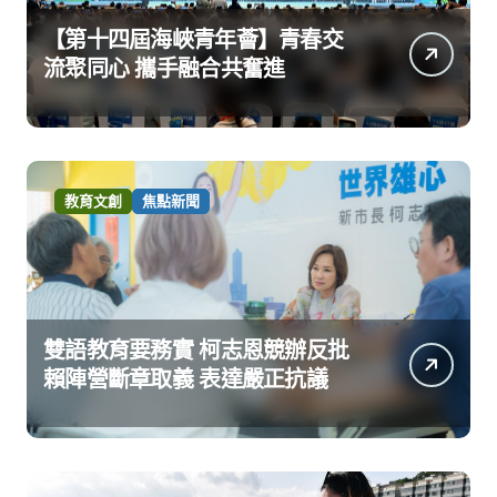
【第十四屆海峽青年薈】青春交
流聚同心 攜手融合共奮進
教育文創
焦點新聞
雙語教育要務實 柯志恩競辦反批
賴陣營斷章取義 表達嚴正抗議