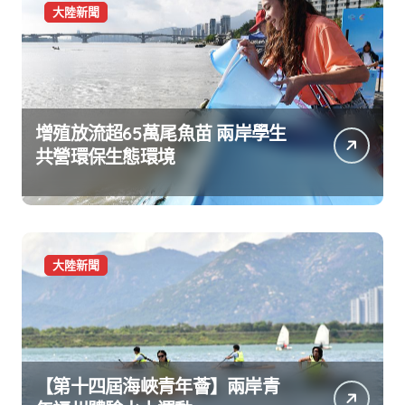
大陸新聞
增殖放流超65萬尾魚苗 兩岸學生
共營環保生態環境
大陸新聞
【第十四屆海峽青年薈】兩岸青