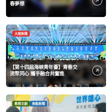
春夢想
大陸新聞
【第十四屆海峽青年薈】青春交
流聚同心 攜手融合共奮進
教育文創
焦點新聞