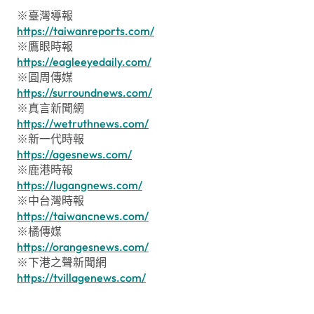
※臺灣導報
https://taiwanreports.com/
※鷹眼時報
https://eagleeyedaily.com/
※圓周傳媒
https://surroundnews.com/
※真言新聞網
https://wetruthnews.com/
※新一代時報
https://agesnews.com/
※鹿港時報
https://lugangnews.com/
※中台灣時報
https://taiwancnews.com/
※橘傳媒
https://orangesnews.com/
※下港之聲新聞網
https://tvillagenews.com/