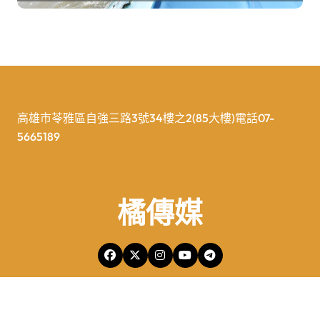
高雄市苓雅區自強三路3號34樓之2(85大樓)電話07-
5665189
橘傳媒