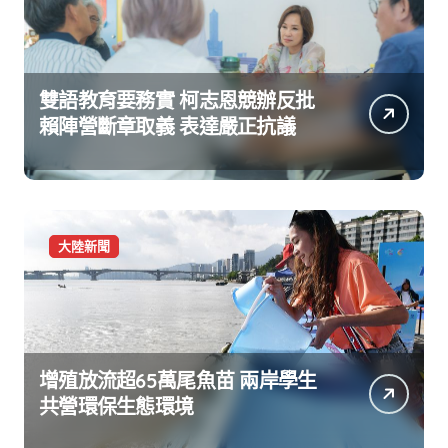
雙語教育要務實 柯志恩競辦反批
賴陣營斷章取義 表達嚴正抗議
大陸新聞
增殖放流超65萬尾魚苗 兩岸學生
共營環保生態環境