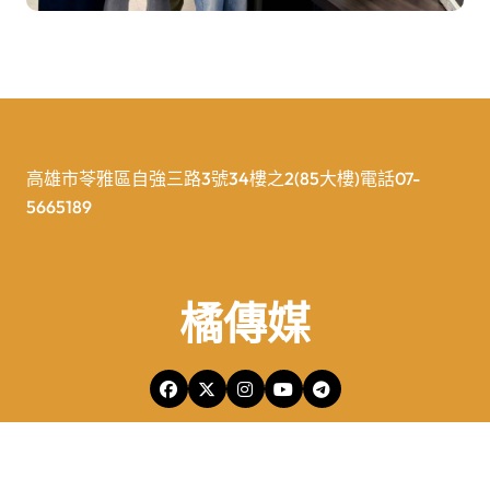
高雄市苓雅區自強三路3號34樓之2(85大樓)電話07-
5665189
橘傳媒