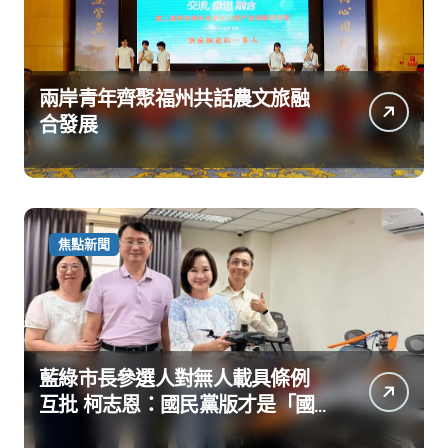
兩岸青年齊聚福州共話農文旅融
合發展
焦點新聞
藍綠市長參選人對無人載具條例
互批 柯志恩：國民黨版才是「國
防+產業」務實版