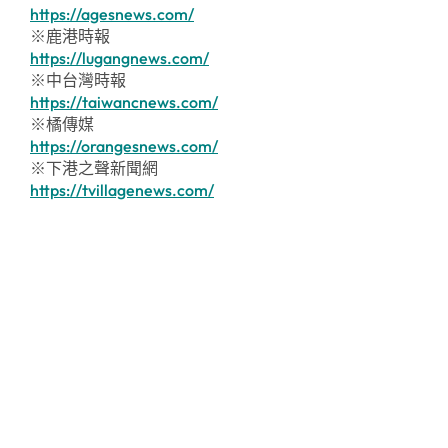
https://agesnews.com/
※鹿港時報
https://lugangnews.com/
※中台灣時報
https://taiwancnews.com/
※橘傳媒
https://orangesnews.com/
※下港之聲新聞網
https://tvillagenews.com/