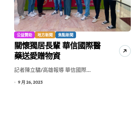
【第十四屆海峽青年薈】青春交流聚同
公益贊助
地方新聞
焦點新聞
關懷獨居長輩 華信國際醫
藥送愛贈物資
記者陳立驌/高雄報導 華信國際...
9 月 26, 2023