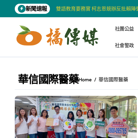
Skip
新聞速報
雙語教育要務實 柯志恩競辦反批賴陣
to
content
增殖放流超65萬尾魚苗 兩岸學生共
社團公益
【第十四屆海峽青年薈】兩岸青年福
社會警政
柯志恩競選網站正式上線 打造數位選
兩岸青年齊聚福州共話農文旅融合發
藍綠市長參選人對無人載具條例互批 
華信國際醫藥
Home
華信國際醫藥
爭取原住民選票 柯志恩提原民5大政
雅安 天府之肺裡的安逸密碼 一座被
港都文藝學會首辦蓮池潭文學營 支持
高科大機電系與日本愛媛大學跨校合作
《讀者》8月號新聞焦點 【錦瑟】