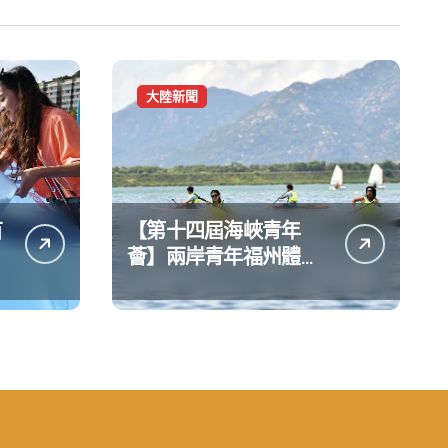
大陸新聞
苗
【第十四屆海峽青年
薈】兩岸青年福州體驗
水上運動