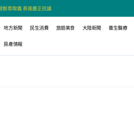
營斷章取義 表達嚴正抗議
營環保生態環境
地方新聞
民生消費
旅遊美食
大陸新聞
養生醫療
州體驗水上運動
房產情報
戰新平台 公開五大亮點
展
柯志恩：國民黨版才是「國防+產業」務實版
策 打造城鄉共好高雄
時光偏愛的巴適小城
高雄文學再出發
 並感謝世豐螺絲捐助獎學金