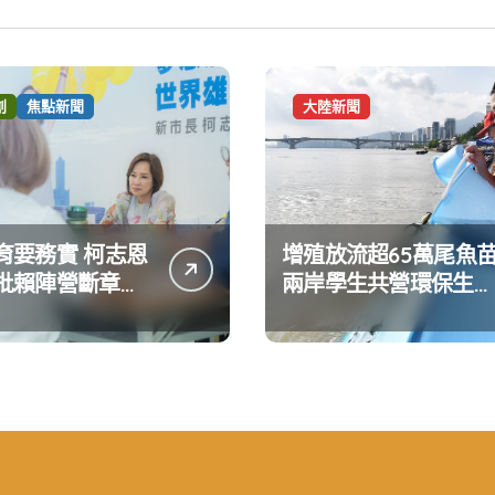
創
焦點新聞
大陸新聞
育要務實 柯志恩
增殖放流超65萬尾魚
批賴陣營斷章取
兩岸學生共營環保生態
達嚴正抗議
環境