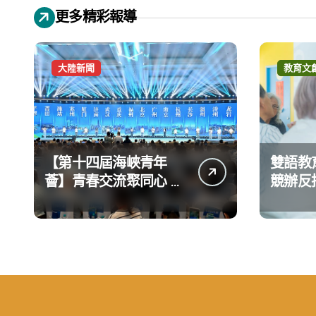
更多精彩報導
大陸新聞
教育文
【第十四屆海峽青年
雙語教
薈】青春交流聚同心 攜
競辦反
手融合共奮進
義 表