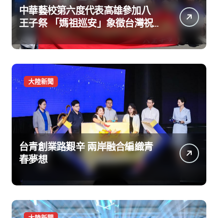
中華藝校第六度代表高雄參加八
王子祭 「媽祖巡安」象徵台灣祝
福
大陸新聞
台青創業路艱辛 兩岸融合編織青
春夢想
大陸新聞