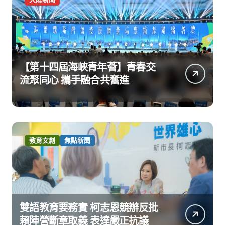
【第十四屆海峽青年薈】青春交
流聚同心 攜手融合共奮進
教育文創
焦點新聞
雙語教育要務實 柯志恩競辦反批
賴陣營斷章取義 表達嚴正抗議