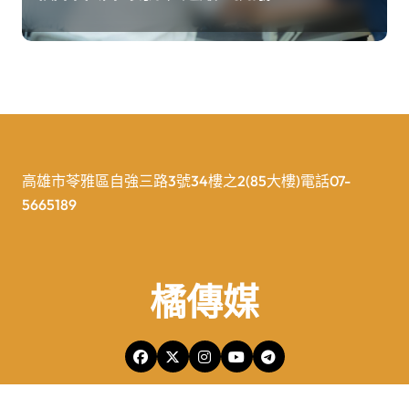
高雄市苓雅區自強三路3號34樓之2(85大樓)電話07-
5665189
橘傳媒