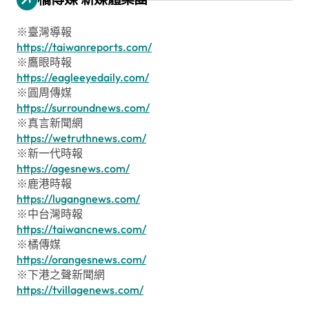
※臺灣導報
https://taiwanreports.com/
※鷹眼時報
https://eagleeyedaily.com/
※圓周傳媒
https://surroundnews.com/
※真言新聞網
https://wetruthnews.com/
※新一代時報
https://agesnews.com/
※鹿港時報
https://lugangnews.com/
※中台灣時報
https://taiwancnews.com/
※橘傳媒
https://orangesnews.com/
※下港之聲新聞網
https://tvillagenews.com/