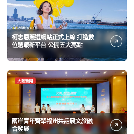
柯志恩競選網站正式上線 打造數
位選戰新平台 公開五大亮點
大陸新聞
兩岸青年齊聚福州共話農文旅融
合發展