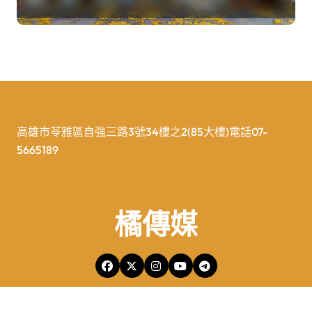
高雄市苓雅區自強三路3號34樓之2(85大樓)電話07-
5665189
橘傳媒