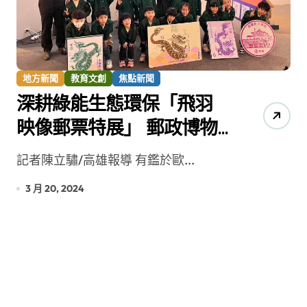
地方新聞
教育文創
焦點新聞
深耕綠能生態環保「飛羽
映像郵票特展」 郵政博物
館高雄館展出
記者陳立驌/高雄報導 有鑑於歐...
3 月 20, 2024