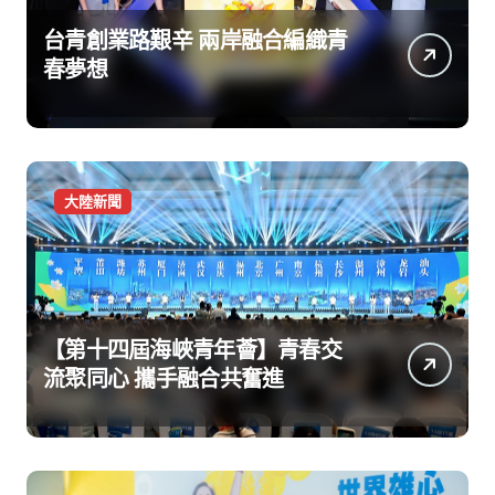
台青創業路艱辛 兩岸融合編織青
春夢想
大陸新聞
【第十四屆海峽青年薈】青春交
流聚同心 攜手融合共奮進