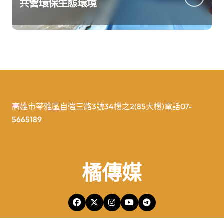
共營環保生態環境
高雄市苓雅區自強三路3號34樓之2(85大樓)電話07-
5665189
橘傳媒