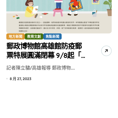
地方新聞
教育文創
焦點新聞
郵政博物館高雄館防疫郵
票特展圓滿閉幕 9/8起「童
真藝趣-世界兒童畫特展」
記者陳立驌/高雄報導 郵政博物...
接續開展
8 月 27, 2023