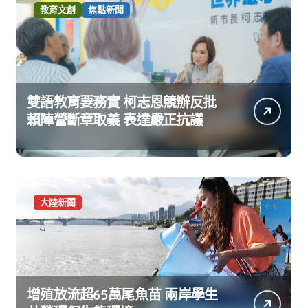
教育文創
焦點新聞
雙語教育要務實 柯志恩競辦反批
賴陣營斷章取義 表達嚴正抗議
大陸新聞
增殖放流超65萬尾魚苗 兩岸學生