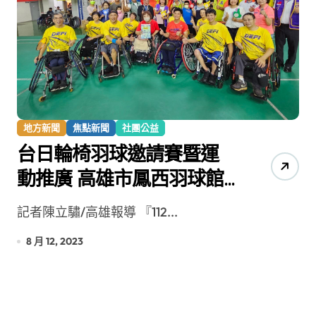
地方新聞
焦點新聞
社團公益
台日輪椅羽球邀請賽暨運
動推廣 高雄市鳳西羽球館
登場
記者陳立驌/高雄報導 『112...
8 月 12, 2023