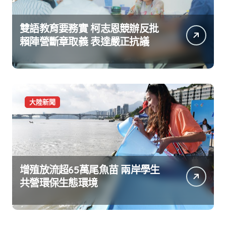
雙語教育要務實 柯志恩競辦反批
賴陣營斷章取義 表達嚴正抗議
大陸新聞
增殖放流超65萬尾魚苗 兩岸學生
共營環保生態環境