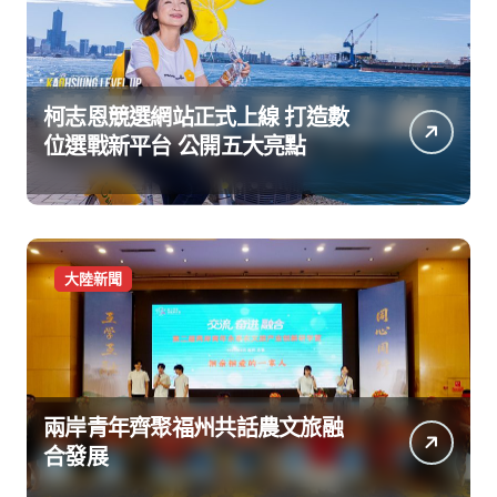
柯志恩競選網站正式上線 打造數
位選戰新平台 公開五大亮點
大陸新聞
兩岸青年齊聚福州共話農文旅融
合發展