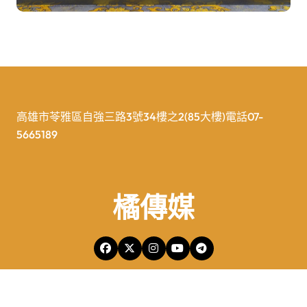
高雄市苓雅區自強三路3號34樓之2(85大樓)電話07-
5665189
橘傳媒