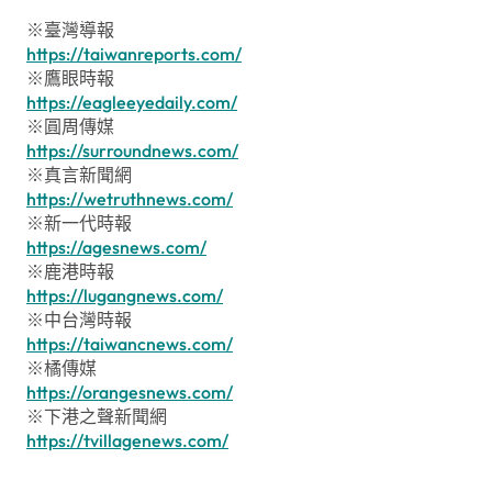
※臺灣導報
https://taiwanreports.com/
※鷹眼時報
https://eagleeyedaily.com/
※圓周傳媒
https://surroundnews.com/
※真言新聞網
https://wetruthnews.com/
※新一代時報
https://agesnews.com/
※鹿港時報
https://lugangnews.com/
※中台灣時報
https://taiwancnews.com/
※橘傳媒
https://orangesnews.com/
※下港之聲新聞網
https://tvillagenews.com/