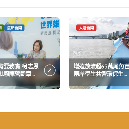
創
焦點新聞
大陸新聞
育要務實 柯志恩
增殖放流超65萬尾魚
批賴陣營斷章取
兩岸學生共營環保生態
達嚴正抗議
環境