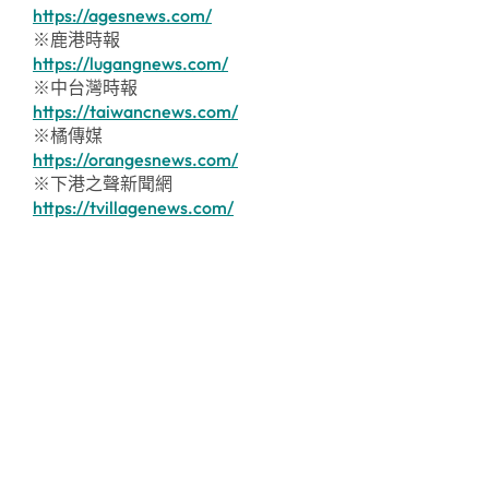
https://agesnews.com/
※鹿港時報
https://lugangnews.com/
※中台灣時報
https://taiwancnews.com/
※橘傳媒
https://orangesnews.com/
※下港之聲新聞網
https://tvillagenews.com/