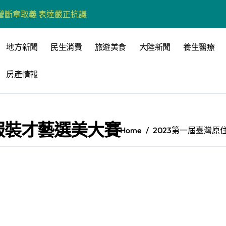
營斷章取義 表達嚴正抗議
營環保生態環境
地方新聞
民生消費
旅遊美食
大陸新聞
養生醫療
州體驗水上運動
房產情報
戰新平台 公開五大亮點
展
柯志恩：國民黨版才是「國防+產業」務實版
服裝才藝選美大賽
Home
2023第一屆臺灣
策 打造城鄉共好高雄
時光偏愛的巴適小城
高雄文學再出發
 並感謝世豐螺絲捐助獎學金