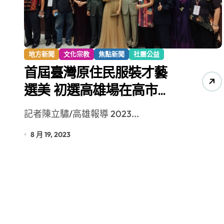
【第十四屆海峽青年薈】青春交流聚同
地方新聞
文化宗教
焦點新聞
社團公益
首屆臺灣原住民服裝才藝
選美 初選高雄場在高市空
大登場
記者陳立驌/高雄報導 2023...
8 月 19, 2023