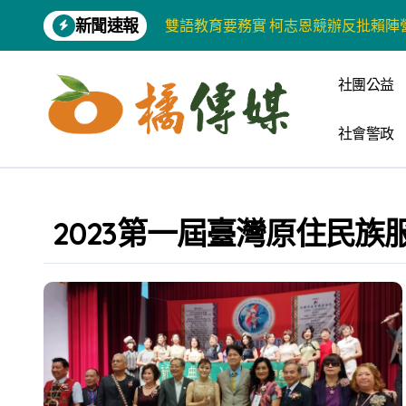
Skip
新聞速報
雙語教育要務實 柯志恩競辦反批賴陣
to
content
增殖放流超65萬尾魚苗 兩岸學生共
社團公益
【第十四屆海峽青年薈】兩岸青年福
社會警政
柯志恩競選網站正式上線 打造數位選
兩岸青年齊聚福州共話農文旅融合發
藍綠市長參選人對無人載具條例互批 
2023第一屆臺灣原住民族
爭取原住民選票 柯志恩提原民5大政
雅安 天府之肺裡的安逸密碼 一座被
港都文藝學會首辦蓮池潭文學營 支持
高科大機電系與日本愛媛大學跨校合作
《讀者》8月號新聞焦點 【錦瑟】