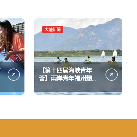
大陸新聞
苗
【第十四屆海峽青年
薈】兩岸青年福州體驗
水上運動