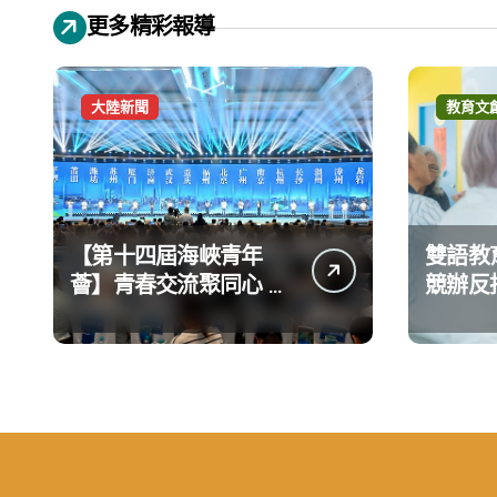
更多精彩報導
大陸新聞
教育文
【第十四屆海峽青年
雙語教
薈】青春交流聚同心 攜
競辦反
手融合共奮進
義 表