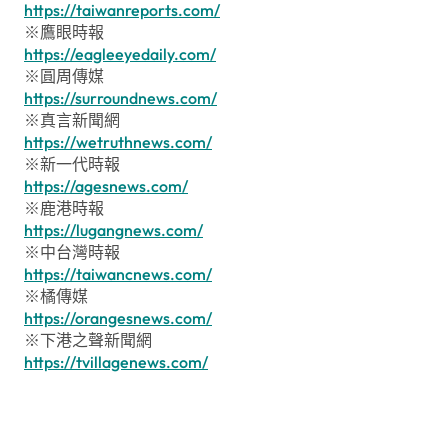
https://taiwanreports.com/
※鷹眼時報
https://eagleeyedaily.com/
※圓周傳媒
https://surroundnews.com/
※真言新聞網
https://wetruthnews.com/
※新一代時報
https://agesnews.com/
※鹿港時報
https://lugangnews.com/
※中台灣時報
https://taiwancnews.com/
※橘傳媒
https://orangesnews.com/
※下港之聲新聞網
https://tvillagenews.com/