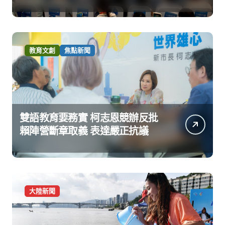
教育文創
焦點新聞
雙語教育要務實 柯志恩競辦反批
賴陣營斷章取義 表達嚴正抗議
大陸新聞