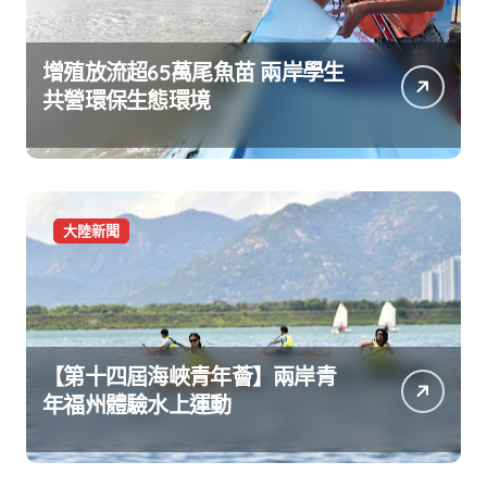
增殖放流超65萬尾魚苗 兩岸學生
共營環保生態環境
大陸新聞
【第十四屆海峽青年薈】兩岸青
年福州體驗水上運動