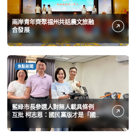
兩岸青年齊聚福州共話農文旅融
合發展
焦點新聞
藍綠市長參選人對無人載具條例
互批 柯志恩：國民黨版才是「國
防+產業」務實版