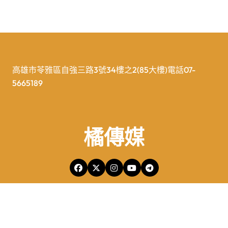
高雄市苓雅區自強三路3號34樓之2(85大樓)電話07-
5665189
橘傳媒
橘傳媒Copyright © All rights reserved 版權所有
|