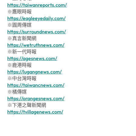
https://taiwanreports.com/
※鷹眼時報
https://eagleeyedaily.com/
※圓周傳媒
https://surroundnews.com/
※真言新聞網
https://wetruthnews.com/
※新一代時報
https://agesnews.com/
※鹿港時報
https://lugangnews.com/
※中台灣時報
https://taiwancnews.com/
※橘傳媒
https://orangesnews.com/
※下港之聲新聞網
https://tvillagenews.com/