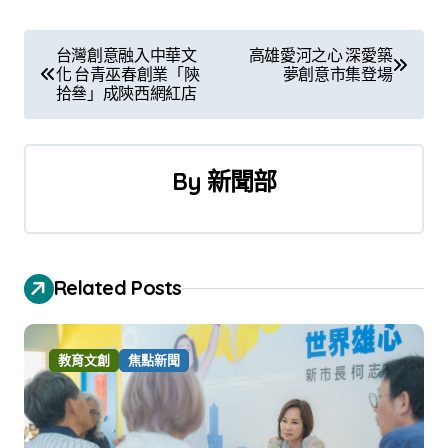
文
台灣創意融入中華文
高雄愛河之心 深愛築
化 台青巫春創業「陝
夢創意市集登場
章
拾叄」成陝西網紅店
導
覽
By
新聞部
Related Posts
教育文創
焦點新聞