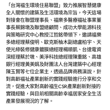
「台灣福生環境住易聯盟」致力推展智慧健康
全人關懷的建築及生活環境為宗旨，今天這場
對接會在聯盟理事長、福樂多醫療福祉事業董
事長蔡錦墩及聯盟總顧問、成功大學能源科技
與策略研究中心教授江哲銘帶領下，邀請福樂
多總經理蔡俊明、歐克斯柚木副總盧柏宇、天
使光綠裝修健康鍍膜總經理楊順凱、台達電資
深經理蔡於墩、美淨科技總經理陳重銘、高雄
銀行經理黃美娟及財團法人台灣建築中心經理
陳玉賢等七位企業主，透過品牌商務演說，針
對高齡福祉產業創新的實踐經驗進行分享和交
流，促進大家對高齡福生CSR產業創新對接的
實踐經驗，與目前相關高齡幸福居家安全生活
產業發展現況的了解。