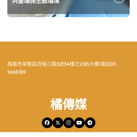
共營環保生態環境
高雄市苓雅區自強三路3號34樓之2(85大樓)電話07-
5665189
橘傳媒