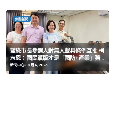
焦點新聞
藍綠市長參選人對無人載具條例互批 柯
志恩：國民黨版才是「國防+產業」務
實版
新聞中心
8 月 4, 2026