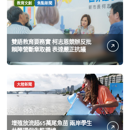
教育文創
焦點新聞
雙語教育要務實 柯志恩競辦反批
賴陣營斷章取義 表達嚴正抗議
大陸新聞
增殖放流超65萬尾魚苗 兩岸學生