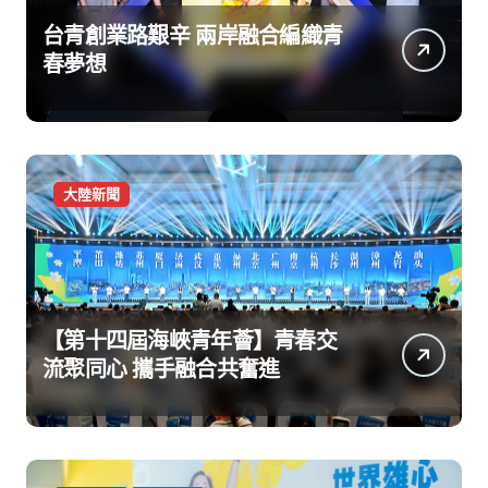
台青創業路艱辛 兩岸融合編織青
春夢想
大陸新聞
【第十四屆海峽青年薈】青春交
流聚同心 攜手融合共奮進