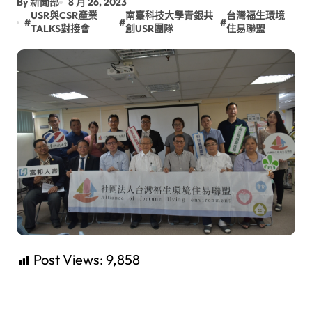
By 新聞部
8 月 26, 2023
USR與CSR產業
南臺科技大學青銀共
台灣福生環境
#
#
#
TALKS對接會
創USR團隊
住易聯盟
Post Views:
9,858