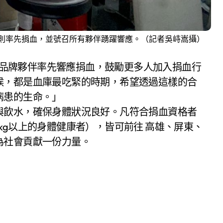
）以身作則率先捐血，並號召所有夥伴踴躍響應。（記者吳峙嵩攝）
則，員工與品牌夥伴率先響應捐血，鼓勵更多人加入捐血行
候，都是血庫最吃緊的時期，希望透過這樣的合
病患的生命。」
與飲水，確保身體狀況良好。凡符合捐血資格者
45kg以上的身體健康者），皆可前往 高雄、屏東、
為社會貢獻一份力量。