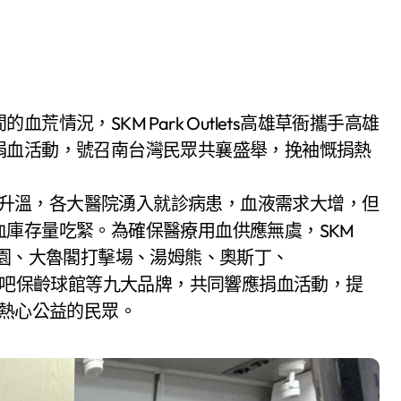
捐血活動，號召南台灣民眾共襄盛舉，挽袖慨捐熱
近流感疫情升溫，各大醫院湧入就診病患，血液需求大增，但
庫存量吃緊。為確保醫療用血供應無虞，SKM
賽道樂園、大魯閣打擊場、湯姆熊、奧斯丁、
肖跳、滾吧保齡球館等九大品牌，共同響應捐血活動，提
饋熱心公益的民眾。