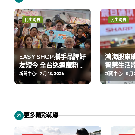
民生消費
民生消費
EASY SHOP攜手品牌好
鴻海股東購
友短今 全台巡迴寵粉 夏
智慧生活
日穿搭清單公開
新聞中心
7 月 18, 2026
新聞中心
5 月 
更多精彩報導