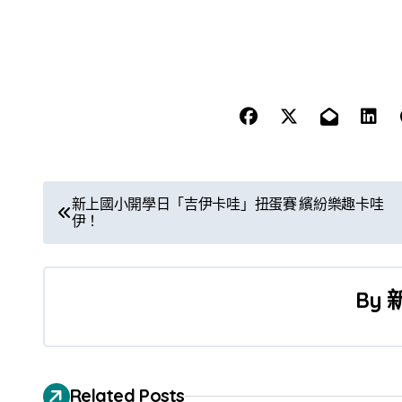
文
新上國小開學日「吉伊卡哇」扭蛋賽 繽紛樂趣卡哇
伊！
章
導
By
覽
Related Posts