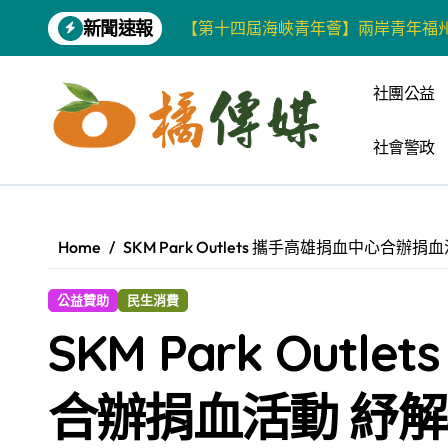
Skip
新聞速報
【第十四屆海峽青年薈】兩岸青年福
to
content
柯志恩競選網站正式上線 打造數位選
社團公益
兩岸青年齊聚福州共話農文旅融合發
社會警政
藍綠市長參選人對無人載具條例互批 
爭取原住民選票 柯志恩提原民5大政
雅安 天府之肺裡的安逸密碼 一座被
Home
SKM Park Outlets 攜手高雄捐血中心合辦
港都文藝學會首辦蓮池潭文學營 支持
公益贊助
民生消費
高科大機電系與日本愛媛大學跨校合作
SKM Park Out
《讀者》8月號新聞焦點 【錦瑟】
四川雅安 千年古剎雲峰寺
合辦捐血活動 紓
張老師發表「青少年家庭氣氛與心理安