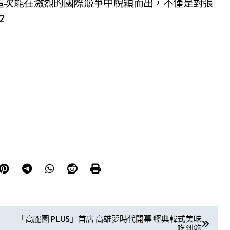
這次能在激烈的國際競爭中脫穎而出，不僅是對張
2
「高麗園 PLUS」首店 高雄夢時代開幕 經典韓式美味
吃到飽