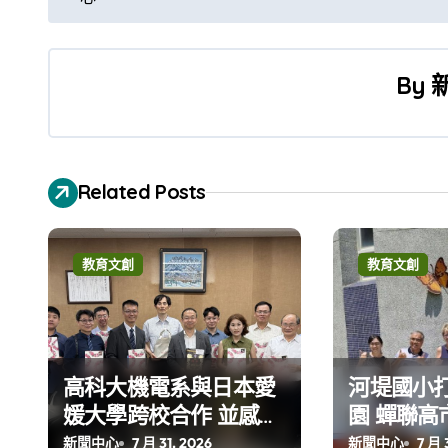
章
導
By
覽
Related Posts
教育文創
教育文創
高科大機電系與日本愛
河堤國小
媛大學跨校合作 並感謝
園 蟬聯高
世豐螺絲捐助獎學金
小型基地
新聞中心
7 月 31, 2026
新聞中心
7 月 