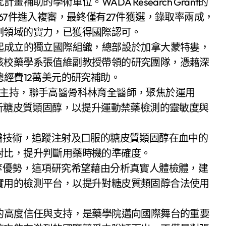
助的學術單位。WADA Research Grant的
67件進入複審，最終僅有27件獲選，錄取率兩成，
制領域的實力，已獲得國際認可。
起成立的獨立國際組織，總部設於加拿大蒙特婁，
該校藥學系張值維副教授帶領的研究團隊，憑藉深
總經費12萬美元的研究補助。
維主持，聯手高醫骨科林育全醫師，聚焦於運用
BS）技術分析糖皮質類固醇，以提升運動禁藥檢測的靈敏度與
譜技術，追蹤注射及口服的糖皮質類固醇在血中的
對比，提升判斷用藥時機的準確度。
等優勢，這項研究希望藉由分析真實人體檢體，建
實用的檢測平台，以提升對糖皮質類固醇合法使用
的高度信任與支持，是藥學院邁向國際舞台的重要