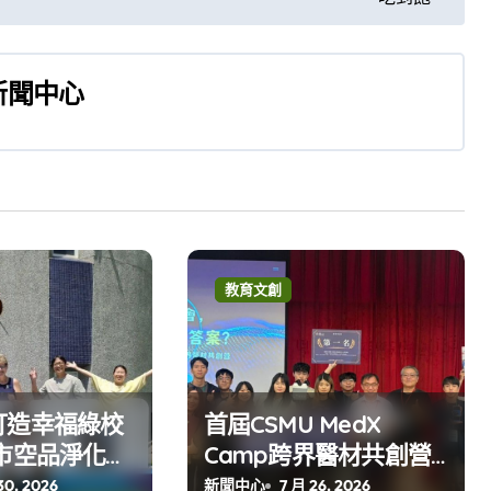
新聞中心
教育文創
打造幸福綠校
首屆CSMU MedX
市空品淨化區
Camp跨界醫材共創營
組第一名
高科大登場
30, 2026
新聞中心
7 月 26, 2026