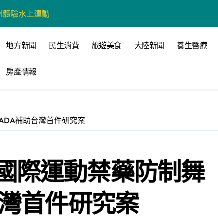
州體驗水上運動
戰新平台 公開五大亮點
地方新聞
民生消費
旅遊美食
大陸新聞
養生醫療
展
房產情報
柯志恩：國民黨版才是「國防+產業」務實版
策 打造城鄉共好高雄
時光偏愛的巴適小城
ADA補助台灣首件研究案
高雄文學再出發
 並感謝世豐螺絲捐助獎學金
國際運動禁藥防制舞
台灣首件研究案
全感調查報告」 若遇壓力僅12%青少年會向家人傾訴