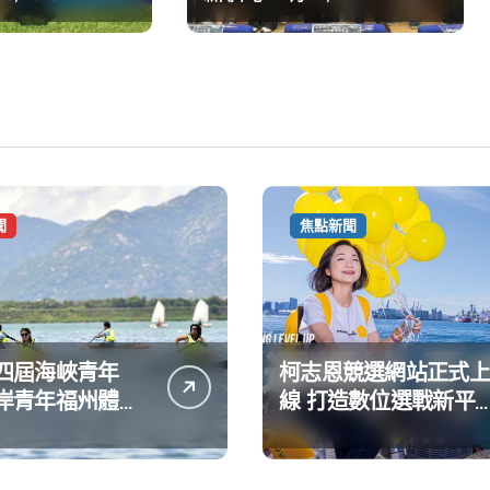
聞
焦點新聞
四屆海峽青年
柯志恩競選網站正式上
岸青年福州體驗
線 打造數位選戰新平
動
公開五大亮點