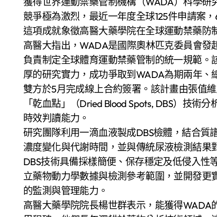
獲得世界運動禁藥管制機構（WADA）科學研究計畫補
競爭極為激烈，最近一年度全球125件申請案，
這項成就象徵高醫大藥學院在全球運動禁藥防
高醫大指出，WADA是國際奧林匹克委員會發
負責制定全球體育運動禁藥管制的統一規範。
厚的研究實力，成功爭取到WADA為期兩年、
雙方於5月完成線上合約簽署。該計畫由張值
「乾血點」（Dried Blood Spots, D
時效判讀能力。
研究團隊利用一滴血液製成DBS檢體，結合質
濃度變化與代謝時間，並與傳統尿液檢測結果
DBS技術具備採樣簡便、保存穩定及低侵入性
立藥物動力學數據與檢測參考範圍，並開發更
的監測與管理能力。
高醫大藥學院院長楊世群表示，能獲得WADA