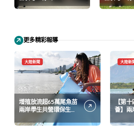
更多精彩報導
大陸新聞
大陸新
增殖放流超65萬尾魚苗
【第十
兩岸學生共營環保生態
薈】兩
環境
水上運