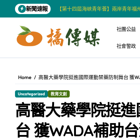
Skip
新聞速報
【第十四屆海峽青年薈】兩岸青年福
to
content
柯志恩競選網站正式上線 打造數位選
社團公益
兩岸青年齊聚福州共話農文旅融合發
社會警政
藍綠市長參選人對無人載具條例互批 
爭取原住民選票 柯志恩提原民5大政
雅安 天府之肺裡的安逸密碼 一座被
Home
高醫大藥學院挺進國際運動禁藥防制舞台 獲W
港都文藝學會首辦蓮池潭文學營 支持
Uncategorized
教育文創
高科大機電系與日本愛媛大學跨校合作
高醫大藥學院挺進
《讀者》8月號新聞焦點 【錦瑟】
四川雅安 千年古剎雲峰寺
台 獲WADA補助
張老師發表「青少年家庭氣氛與心理安