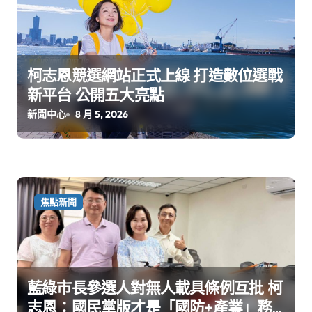
柯志恩競選網站正式上線 打造數位選戰
新平台 公開五大亮點
新聞中心
8 月 5, 2026
焦點新聞
藍綠市長參選人對無人載具條例互批 柯
志恩：國民黨版才是「國防+產業」務