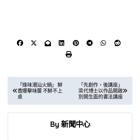
文
「烽味潮汕火鍋」 鮮
「先創作，後講座」
香爆擊味蕾 不鮮不上
梁代博士以作品開啟
章
桌
別開生面的書法講座
導
覽
By
新聞中心