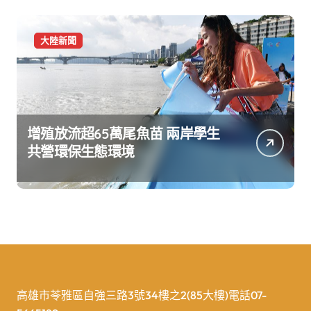
大陸新聞
增殖放流超65萬尾魚苗 兩岸學生
共營環保生態環境
高雄市苓雅區自強三路3號34樓之2(85大樓)電話07-