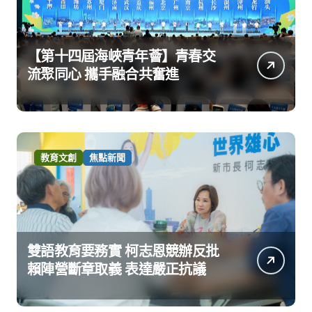
【第十四屆海峽青年薈】青春交
流聚同心 攜手融合共奮進
教育文創
焦點新聞
雙語教育要務實 柯志恩競辦反批
賴陣營斷章取義 表達嚴正抗議