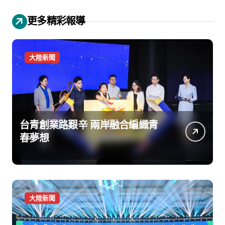
更多精彩報導
大陸新聞
台青創業路艱辛 兩岸融合編織青
春夢想
大陸新聞