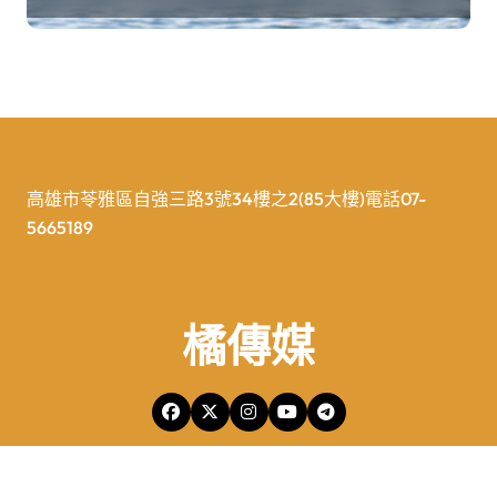
高雄市苓雅區自強三路3號34樓之2(85大樓)電話07-
5665189
橘傳媒