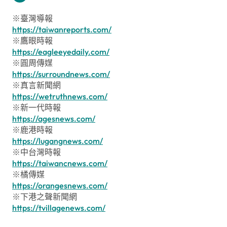
※臺灣導報
https://taiwanreports.com/
※鷹眼時報
https://eagleeyedaily.com/
※圓周傳媒
https://surroundnews.com/
※真言新聞網
https://wetruthnews.com/
※新一代時報
https://agesnews.com/
※鹿港時報
https://lugangnews.com/
※中台灣時報
https://taiwancnews.com/
※橘傳媒
https://orangesnews.com/
※下港之聲新聞網
https://tvillagenews.com/