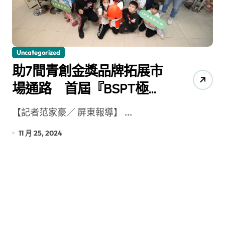
Uncategorized
助7間青創金獎品牌拓展市
場通路 首屆『BSPT極屏
獎』前進家樂福影響力概
【記者范家豪／ 屏東報導】 ...
念店
11 月 25, 2024