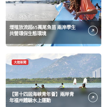
增殖放流超65萬尾魚苗 兩岸學生
共營環保生態環境
大陸新聞
【第十四屆海峽青年薈】兩岸青
年福州體驗水上運動