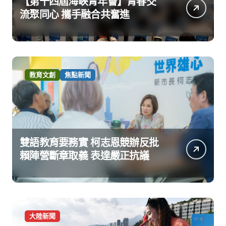
【第十四屆海峽青年薈】青春交
流聚同心 攜手融合共奮進
教育文創
焦點新聞
雙語教育要務實 柯志恩競辦反批
賴陣營斷章取義 表達嚴正抗議
大陸新聞