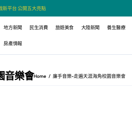
戰新平台 公開五大亮點
展
地方新聞
民生消費
旅遊美食
大陸新聞
養生醫療
柯志恩：國民黨版才是「國防+產業」務實版
房產情報
策 打造城鄉共好高雄
時光偏愛的巴適小城
高雄文學再出發
園音樂會
Home
廉手音樂-走遍天涯海角校園音樂會
 並感謝世豐螺絲捐助獎學金
全感調查報告」 若遇壓力僅12%青少年會向家人傾訴
品淨化區小型基地組第一名