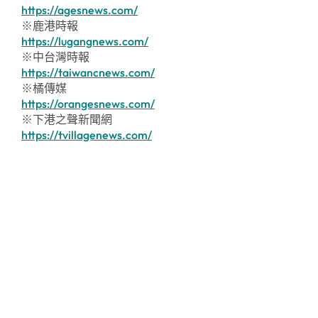
https://agesnews.com/
※鹿港時報
https://lugangnews.com/
※中台灣時報
https://taiwancnews.com/
※橘傳媒
https://orangesnews.com/
※下港之聲新聞網
https://tvillagenews.com/