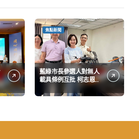
焦點新聞
藍綠市長參選人對無人
載具條例互批 柯志恩：
國民黨版才是「國防
+產業」務實版