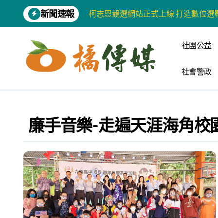
Skip
新聞速報
柯志恩競選網站正式上線 打造數位選
to
content
兩岸青年齊聚福州共話農文旅融合發
社團公益
藍綠市長參選人對無人載具條例互批 
社會警政
爭取原住民選票 柯志恩提原民5大政
雅安 天府之肺裡的安逸密碼 一座被
港都文藝學會首辦蓮池潭文學營 支持
廉手音樂-走遍天涯海角校
高科大機電系與日本愛媛大學跨校合作
《讀者》8月號新聞焦點 【錦瑟】
四川雅安 千年古剎雲峰寺
張老師發表「青少年家庭氣氛與心理安
河堤國小打造幸福綠校園 蟬聯高市空