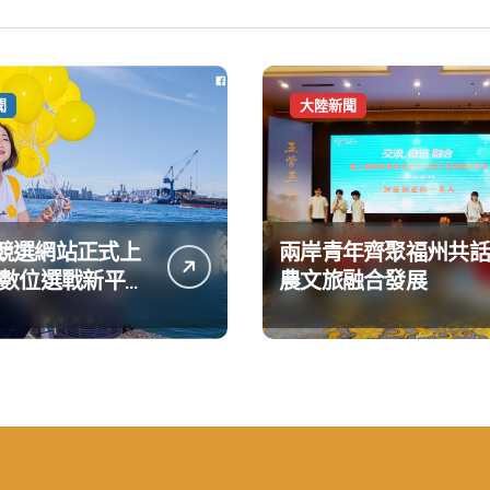
聞
大陸新聞
競選網站正式上
兩岸青年齊聚福州共話
造數位選戰新平台
農文旅融合發展
大亮點