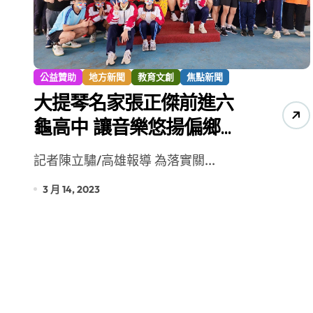
【第十四屆海峽青年薈】兩岸青年福
公益贊助
地方新聞
教育文創
焦點新聞
大提琴名家張正傑前進六
龜高中 讓音樂悠揚偏鄉校
園
記者陳立驌/高雄報導 為落實關...
3 月 14, 2023