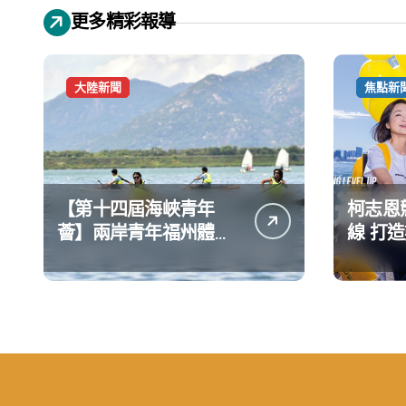
更多精彩報導
大陸新聞
焦點新
【第十四屆海峽青年
柯志恩
薈】兩岸青年福州體驗
線 打
水上運動
公開五