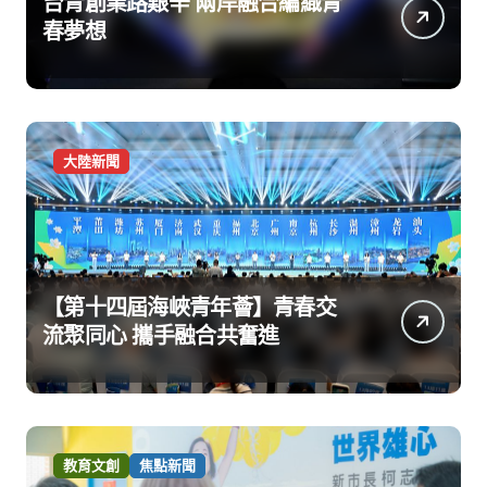
台青創業路艱辛 兩岸融合編織青
春夢想
大陸新聞
【第十四屆海峽青年薈】青春交
流聚同心 攜手融合共奮進
教育文創
焦點新聞