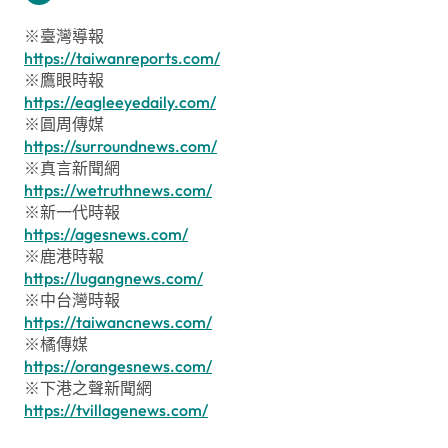
※臺灣導報
https://taiwanreports.com/
※鷹眼時報
https://eagleeyedaily.com/
※圓周傳媒
https://surroundnews.com/
※真言新聞網
https://wetruthnews.com/
※新一代時報
https://agesnews.com/
※鹿港時報
https://lugangnews.com/
※中台灣時報
https://taiwancnews.com/
※橘傳媒
https://orangesnews.com/
※下港之聲新聞網
https://tvillagenews.com/