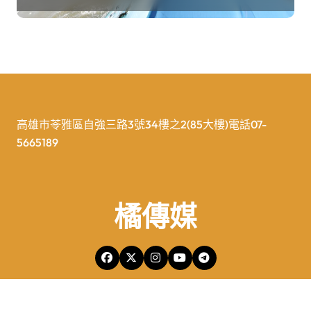
高雄市苓雅區自強三路3號34樓之2(85大樓)電話07-
5665189
橘傳媒