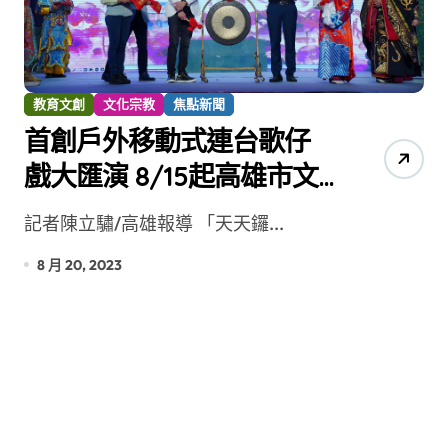
教育文創
文化宗教
焦點新聞
首創戶外移動式連台歌仔
戲大匯演 8/15起高雄市文
化中心圓形廣場登場
記者陳立驌/高雄報導 「天天鑼...
8 月 20, 2023