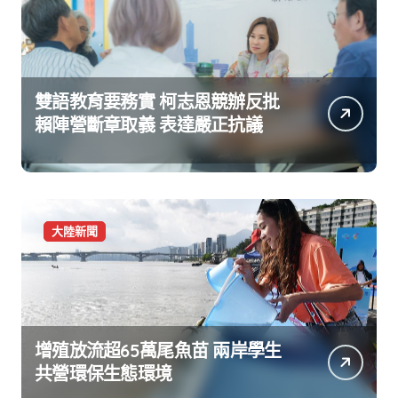
雙語教育要務實 柯志恩競辦反批
賴陣營斷章取義 表達嚴正抗議
大陸新聞
增殖放流超65萬尾魚苗 兩岸學生
共營環保生態環境