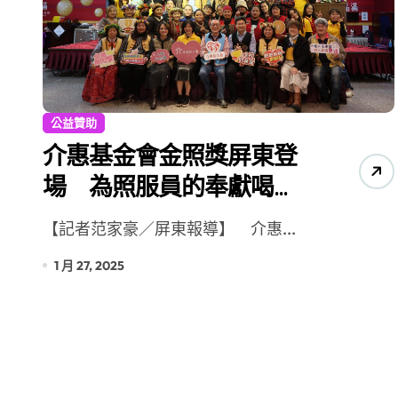
【第十四屆海峽青年薈】青春交流聚同
公益贊助
介惠基金會金照獎屏東登
場 為照服員的奉獻喝
采！
【記者范家豪／屏東報導】 介惠...
1 月 27, 2025