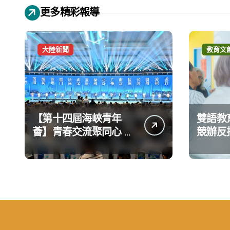
更多精彩報導
大陸新聞
教育文
【第十四屆海峽青年
雙語教
薈】青春交流聚同心 攜
競辦反
手融合共奮進
義 表