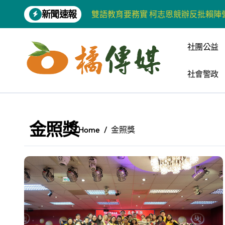
Skip
新聞速報
雙語教育要務實 柯志恩競辦反批賴陣
to
content
增殖放流超65萬尾魚苗 兩岸學生共
社團公益
【第十四屆海峽青年薈】兩岸青年福
社會警政
柯志恩競選網站正式上線 打造數位選
兩岸青年齊聚福州共話農文旅融合發
藍綠市長參選人對無人載具條例互批 
金照獎
Home
金照獎
爭取原住民選票 柯志恩提原民5大政
雅安 天府之肺裡的安逸密碼 一座被
港都文藝學會首辦蓮池潭文學營 支持
高科大機電系與日本愛媛大學跨校合作
《讀者》8月號新聞焦點 【錦瑟】