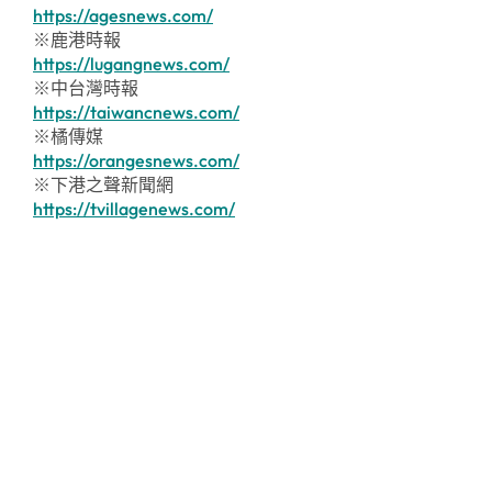
https://agesnews.com/
※鹿港時報
https://lugangnews.com/
※中台灣時報
https://taiwancnews.com/
※橘傳媒
https://orangesnews.com/
※下港之聲新聞網
https://tvillagenews.com/