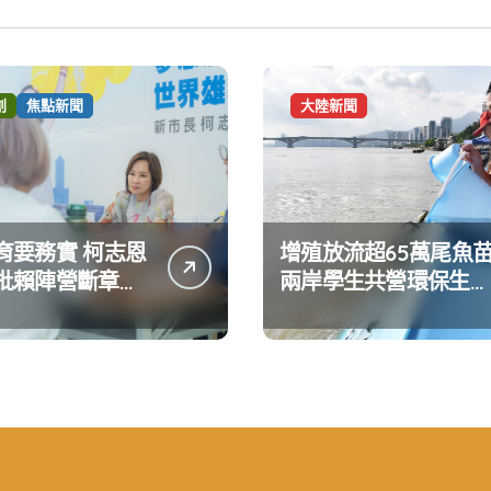
創
焦點新聞
大陸新聞
育要務實 柯志恩
增殖放流超65萬尾魚
批賴陣營斷章取
兩岸學生共營環保生態
達嚴正抗議
環境