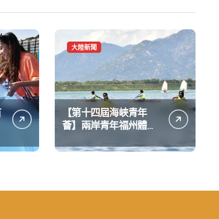
大陸新聞
苗
【第十四屆海峽青年
薈】兩岸青年福州體驗
水上運動