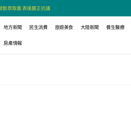
營斷章取義 表達嚴正抗議
營環保生態環境
地方新聞
民生消費
旅遊美食
大陸新聞
養生醫療
州體驗水上運動
房產情報
戰新平台 公開五大亮點
展
柯志恩：國民黨版才是「國防+產業」務實版
策 打造城鄉共好高雄
時光偏愛的巴適小城
高雄文學再出發
 並感謝世豐螺絲捐助獎學金