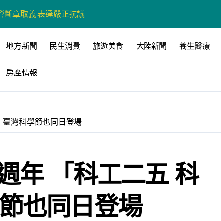
營環保生態環境
州體驗水上運動
地方新聞
民生消費
旅遊美食
大陸新聞
養生醫療
戰新平台 公開五大亮點
房產情報
展
柯志恩：國民黨版才是「國防+產業」務實版
策 打造城鄉共好高雄
」 臺灣科學節也同日登場
時光偏愛的巴適小城
高雄文學再出發
週年 「科工二五 科
 並感謝世豐螺絲捐助獎學金
學節也同日登場
心 攜手融合共奮進