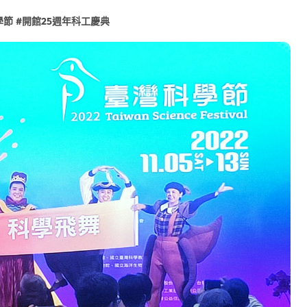
學節
#
開館25週年科工慶典