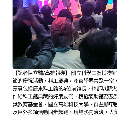
【記者陳立驌/高雄報導】 國立科學工藝博物館
節的慶祝活動，科工慶典，產官學界共聚一堂
嘉賓包括歷來科工館的4位前館長，也都以薪
件給科工館典藏的好朋友們、積極襄助館務及
獎教育基金會、國立高雄科技大學、群益膠帶
及戶外多項活動同步起跑，現場熱鬧滾滾，人