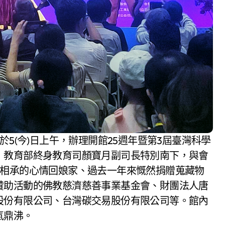
於5(今)日上午，辦理開館25週年暨第3屆臺灣科學
，教育部終身教育司顏寶月副司長特別南下，與會
火相承的心情回娘家、過去一年來慨然捐贈蒐藏物
贊助活動的佛教慈濟慈善事業基金會、財團法人唐
股份有限公司、台灣碳交易股份有限公司等。館內
氣鼎沸。