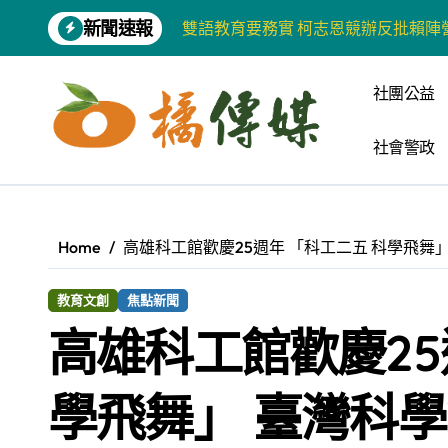
Skip
新聞速報
增殖放流超65萬尾魚苗 兩岸學生共
to
content
【第十四屆海峽青年薈】兩岸青年福
社團公益
柯志恩競選網站正式上線 打造數位選
社會警政
兩岸青年齊聚福州共話農文旅融合發
藍綠市長參選人對無人載具條例互批 
爭取原住民選票 柯志恩提原民5大政
Home
高雄科工館歡慶25週年 「科工二五 科學飛舞
雅安 天府之肺裡的安逸密碼 一座被
教育文創
焦點新聞
港都文藝學會首辦蓮池潭文學營 支持
高雄科工館歡慶25
高科大機電系與日本愛媛大學跨校合作
《讀者》8月號新聞焦點 【錦瑟】
學飛舞」 臺灣科
【第十四屆海峽青年薈】青春交流聚同