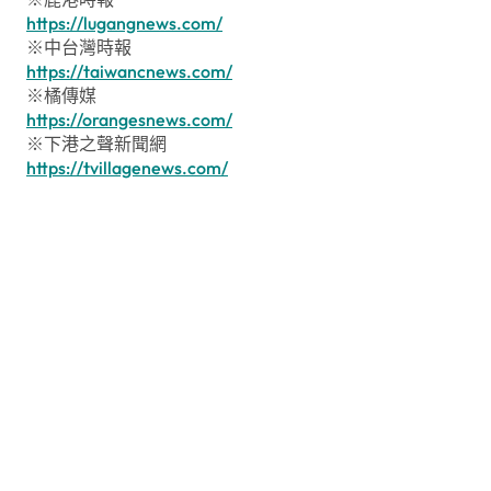
https://lugangnews.com/
※中台灣時報
https://taiwancnews.com/
※橘傳媒
https://orangesnews.com/
※下港之聲新聞網
https://tvillagenews.com/