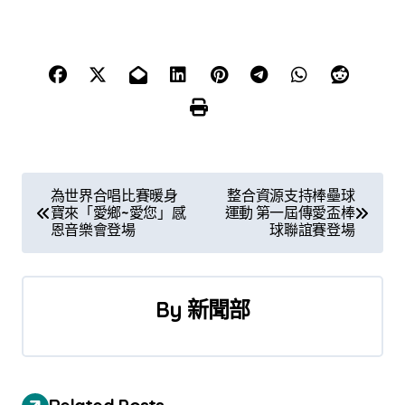
文
為世界合唱比賽暖身
整合資源支持棒壘球
寶來「愛鄉~愛您」感
運動 第一屆傳愛盃棒
章
恩音樂會登場
球聯誼賽登場
導
覽
By
新聞部