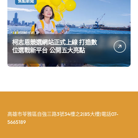
焦點新聞
柯志恩競選網站正式上線 打造數
位選戰新平台 公開五大亮點
高雄市苓雅區自強三路3號34樓之2(85大樓)電話07-
5665189