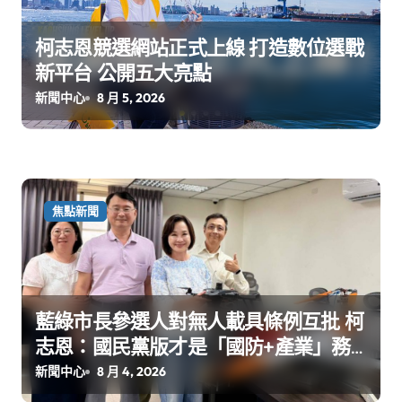
柯志恩競選網站正式上線 打造數位選戰
新平台 公開五大亮點
新聞中心
8 月 5, 2026
焦點新聞
藍綠市長參選人對無人載具條例互批 柯
志恩：國民黨版才是「國防+產業」務
實版
新聞中心
8 月 4, 2026