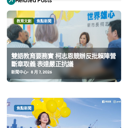
Related Posts
教育文創
焦點新聞
雙語教育要務實 柯志恩競辦反批賴陣營
斷章取義 表達嚴正抗議
新聞中心
8 月 7, 2026
焦點新聞