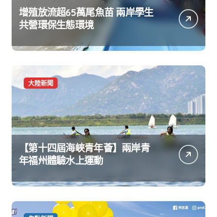
增殖放流超65萬尾魚苗 兩岸學生
共營環保生態環境
大陸新聞
【第十四屆海峽青年薈】兩岸青
年福州體驗水上運動