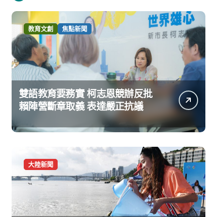
教育文創
焦點新聞
雙語教育要務實 柯志恩競辦反批
賴陣營斷章取義 表達嚴正抗議
大陸新聞