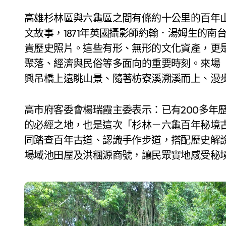
高雄杉林區與六龜區之間有條約十公里的百年
文故事，1871年英國攝影師約翰．湯姆生的
貴歷史照片。這些有形、無形的文化資產，更
聚落、經濟與民俗等多面向的重要時刻。來場
興吊橋上遠眺山景、隨著枋寮溪溯溪而上、漫
高市府客委會楊瑞霞主委表示：已有200多年
的必經之地，也是這次「杉林－六龜百年秘境
同踏查百年古道、認識手作步道，搭配歷史解
場域池田屋及洪稛源商號，讓民眾實地感受秘