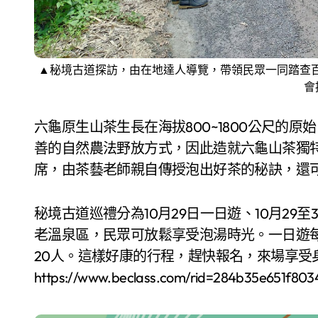
▲秘境古道探訪，由在地達人導覽，帶領民眾一同踏查百
會
六龜原生山茶生長在海拔800~1800公尺的
善的自然農法野放方式，因此造就六龜山茶獨
席，由茶藝老師親自傳授泡出好茶的秘訣，還
秘境古道巡禮分為10月29日一日遊、10月2
老溫泉區，民眾可放鬆享受泡湯時光。一日遊每人
20人。這樣好康的行程，趕快報名，來場享受
https://www.beclass.com/rid=284b35e651f80