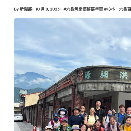
【第十四屆海峽青年薈】青春交流聚同
By 新聞部
10 月 8, 2023
#
六龜解憂懷舊嘉年華
#
杉林－六龜