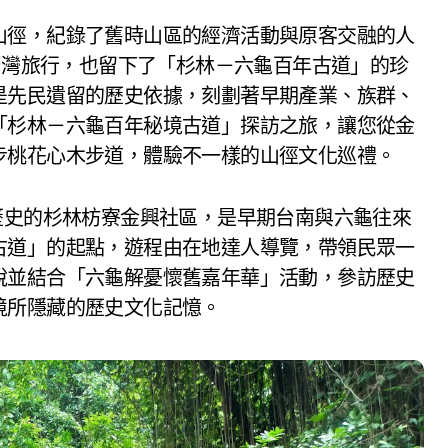
山徑，紀錄了舊時山區的經濟活動與原客交融的人
南台灣旅行，也留下了「杉林－六龜百年古道」的珍
是先民遺留的歷史依據，刻劃著早期產業、族群、
「杉林－六龜百年秘境古道」探訪之旅，讓您從金
步桃花心木步道，體驗不一樣的山徑文化巡禮。
歷史的杉林枋寮金興社區，是早期台南與六龜往來
古道」的起點，遊程由在地達人導覽，帶領民眾一
說並結合「六龜解憂懷舊嘉年華」活動，參訪歷史
境所隱藏的歷史文化記憶。