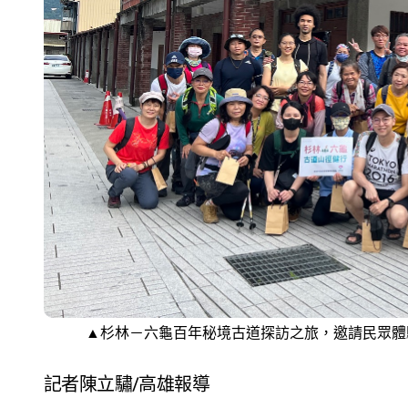
▲杉林－六龜百年秘境古道探訪之旅，邀請民眾體驗
記者陳立驌/高雄報導