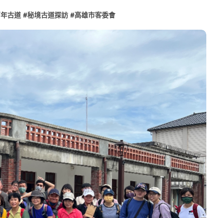
心 攜手融合共奮進
百年古道
#
秘境古道探訪
#
高雄市客委會