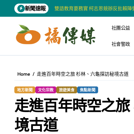
Skip
新聞速報
雙語教育要務實 柯志恩競辦反批賴陣
to
content
增殖放流超65萬尾魚苗 兩岸學生共
社團公益
【第十四屆海峽青年薈】兩岸青年福
社會警政
柯志恩競選網站正式上線 打造數位選
兩岸青年齊聚福州共話農文旅融合發
藍綠市長參選人對無人載具條例互批 
Home
走進百年時空之旅 杉林、六龜探訪秘境古道
爭取原住民選票 柯志恩提原民5大政
地方新聞
文化宗教
旅遊美食
焦點新聞
雅安 天府之肺裡的安逸密碼 一座被
走進百年時空之旅
港都文藝學會首辦蓮池潭文學營 支持
高科大機電系與日本愛媛大學跨校合作
境古道
《讀者》8月號新聞焦點 【錦瑟】