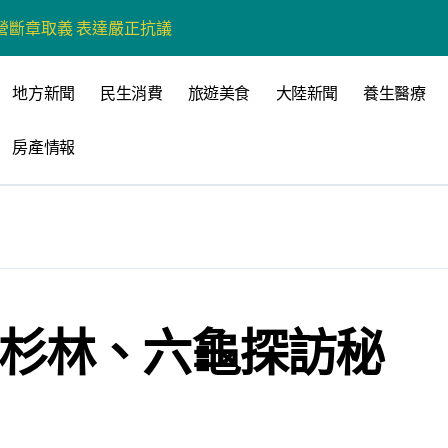
營斷章取義 表達嚴正抗議
營環保生態環境
地方新聞
民生消費
旅遊美食
大陸新聞
養生醫療
州體驗水上運動
房產情報
戰新平台 公開五大亮點
展
柯志恩：國民黨版才是「國防+產業」務實版
策 打造城鄉共好高雄
時光偏愛的巴適小城
 杉林、六龜探訪秘
高雄文學再出發
 並感謝世豐螺絲捐助獎學金