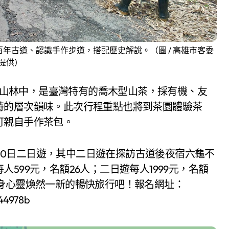
年古道、認識手作步道，搭配歷史解說。（圖 / 高雄市客委
提供）
原始山林中，是臺灣特有的喬木型山茶，採有機、友
特的層次韻味。此次行程重點也將到茶園體驗茶
可親自手作茶包。
9至30日二日遊，其中二日遊在探訪古道後夜宿六龜不
599元，名額26人；二日遊每人1999元，名額
身心靈煥然一新的暢快旅行吧！報名網址：
344978b