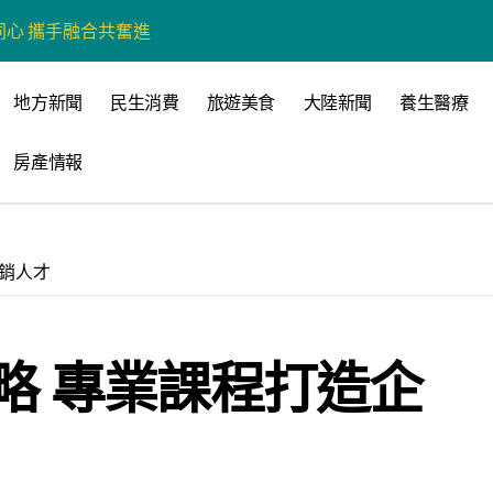
營斷章取義 表達嚴正抗議
營環保生態環境
地方新聞
民生消費
旅遊美食
大陸新聞
養生醫療
州體驗水上運動
房產情報
戰新平台 公開五大亮點
展
柯志恩：國民黨版才是「國防+產業」務實版
銷人才
策 打造城鄉共好高雄
時光偏愛的巴適小城
略 專業課程打造企
高雄文學再出發
 並感謝世豐螺絲捐助獎學金
想