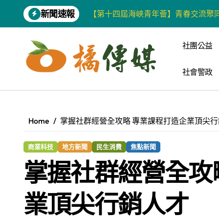
Skip
新聞速報
to
雙語教育要務實 柯志恩競辦反批賴陣
content
增殖放流超65萬尾魚苗 兩岸學生共
社團公益
【第十四屆海峽青年薈】兩岸青年福
社會警政
柯志恩競選網站正式上線 打造數位選
兩岸青年齊聚福州共話農文旅融合發
藍綠市長參選人對無人載具條例互批 
Home
掌握社群經營全攻略 專業課程打造企業頂尖行
爭取原住民選票 柯志恩提原民5大政
商業科技
地方新聞
民生消費
焦點新聞
雅安 天府之肺裡的安逸密碼 一座被
掌握社群經營全攻
港都文藝學會首辦蓮池潭文學營 支持
高科大機電系與日本愛媛大學跨校合作
業頂尖行銷人才
台青創業路艱辛 兩岸融合編織青春夢