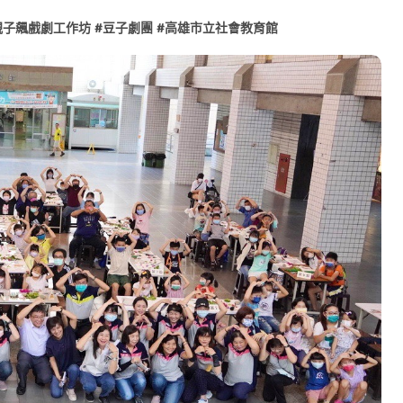
心 攜手融合共奮進
親子飆戲劇工作坊
#
豆子劇團
#
高雄市立社會教育館