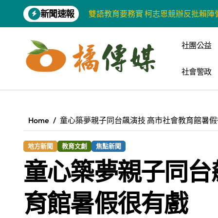
Skip
雙語教育要務實 柯志恩競辦反批賴陣
新聞速報
to
content
增殖放流超65萬尾魚苗 兩岸學生共
社團公益
【第十四屆海峽青年薈】兩岸青年福
柯志恩競選網站正式上線 打造數位選
社會警政
兩岸青年齊聚福州共話農文旅融合發
藍綠市長參選人對無人載具條例互批 
Home
童心築夢親子同台飆演技 高市社會教育館暑假
爭取原住民選票 柯志恩提原民5大政
雅安 天府之肺裡的安逸密碼 一座被
地方新聞
教育文創
焦點新聞
童心築夢親子同台
港都文藝學會首辦蓮池潭文學營 支持
高科大機電系與日本愛媛大學跨校合作
育館暑假很有戲
《讀者》8月號新聞焦點 【錦瑟】