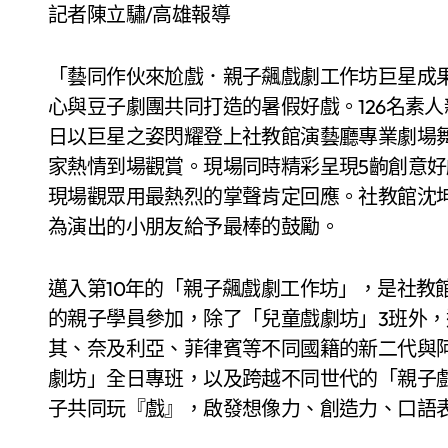
記者陳立驌/高雄報導
「藝同作伙來尬戲．親子飆戲劇工作坊巨星成
心與豆子劇團共同打造的暑假好戲。126名素人
日以巨星之姿閃耀登上社教館演藝廳專業劇場
家熱情到場觀賞。現場同時精彩呈現5齣創意
現場觀眾用最熱烈的掌聲肯定回應。社教館沈
為演出的小朋友給予最棒的鼓勵。
邁入第10年的「親子飆戲劇工作坊」，是社教
的親子學員參加，除了「兒童戲劇坊」3班外
其、奈及利亞、菲律賓等不同國籍的新二代與
劇坊」全日專班，以及跨越不同世代的「親子
子共同玩『戲』，啟發想像力、創造力、口語