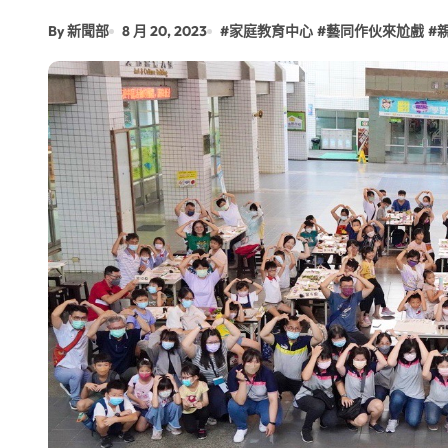
【第十四屆海峽青年薈】青春交流聚同
By 新聞部
8 月 20, 2023
#
家庭教育中心
#
藝同作伙來尬戲
#