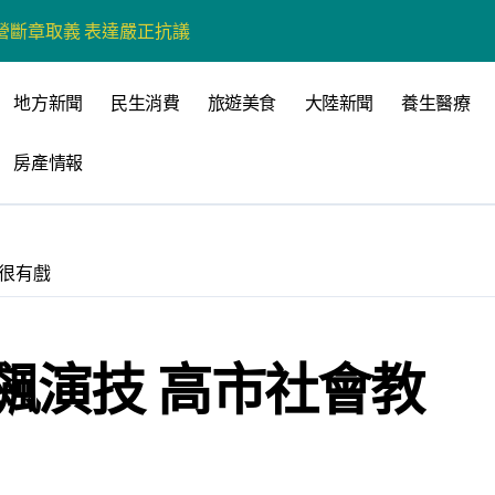
營斷章取義 表達嚴正抗議
營環保生態環境
地方新聞
民生消費
旅遊美食
大陸新聞
養生醫療
州體驗水上運動
戰新平台 公開五大亮點
房產情報
展
柯志恩：國民黨版才是「國防+產業」務實版
很有戲
策 打造城鄉共好高雄
時光偏愛的巴適小城
飆演技 高市社會教
高雄文學再出發
 並感謝世豐螺絲捐助獎學金