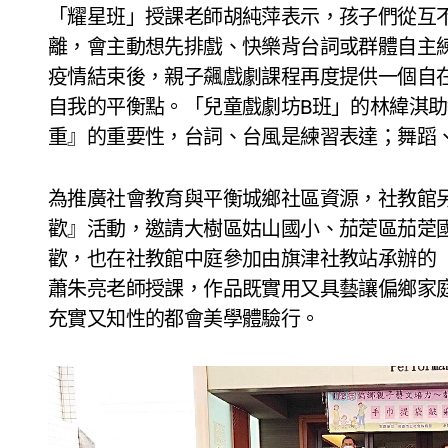
「耀星班」授課老師胡純萍表示，孩子們從互
離，會主動想先排戲、快樂背台詞或群體自主
疫情結束後，親子飆戲劇課程再度提供一個自
自我的平衡點。「兒童戲劇坊B班」的林緯淇
重』的重要性，台詞、台風是練習表達；舞蹈
為推廣社會教育與平衡城鄉社區資源，社教館
歡』活動，邀請大樹區姑山國小、茄萣區茄萣國
歡，也在社教館中庭參加由旗津社教站承辦的
蕭朱亮老師授課，作品既實用又具藝讓偏鄉家
充實又知性的都會美學體驗行。