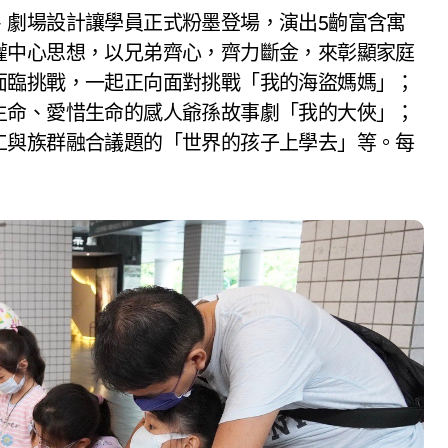
、劇場設計讓學員正式粉墨登場，演出5齣富含寓
權中心思想，以兄弟齊心，齊力斷金，來彰顯家庭
面臨挑戰，一起正向面對挑戰「我的海盜媽媽」；
生命、愛惜生命的感人爺孫故事劇「我的大俠」；
工與族群融合議題的「世界的孩子上學去」等。每