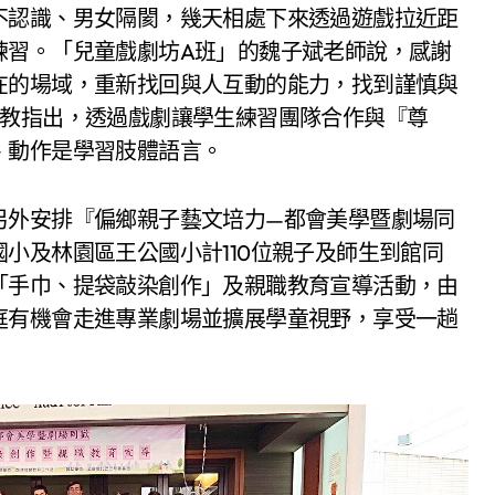
不認識、男女隔閡，幾天相處下來透過遊戲拉近距
練習。「兒童戲劇坊A班」的魏子斌老師說，感謝
在的場域，重新找回與人互動的能力，找到謹慎與
助教指出，透過戲劇讓學生練習團隊合作與『尊
、動作是學習肢體語言。
另外安排『偏鄉親子藝文培力—都會美學暨劇場同
小及林園區王公國小計110位親子及師生到館同
「手巾、提袋敲染創作」及親職教育宣導活動，由
庭有機會走進專業劇場並擴展學童視野，享受一趟