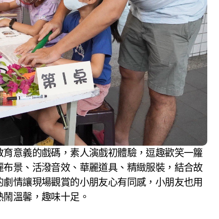
教育意義的戲碼，素人演戲初體驗，逗趣歡笑一籮
麗布景、活潑音效、華麗道具、精緻服裝，結合故
的劇情讓現場觀賞的小朋友心有同感，小朋友也用
熱鬧溫馨，趣味十足。