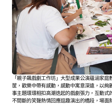
「親子飆戲劇工作坊」大型成果公演蘊涵家庭
筐，歡樂中帶有感動，感動中寓意深遠，以絢
事主題環環相扣高潮迭起的戲劇張力，互動式
不間斷的笑聲熱情回應逗趣演出的橋段，場面