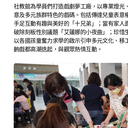
社教館為學員們打造戲劇夢工廠，以專業燈光
意及多元族群特色的戲碼。包括傳達兒童表意
手足互動有趣與美好的「十兄弟」；當有家人
破除刻板性別議題「艾蓮娜的小夜曲」；珍惜
以各國孩童奮力求學的啟示引申多元文化、移
齣戲都高潮迭起，與觀眾熱情互動。