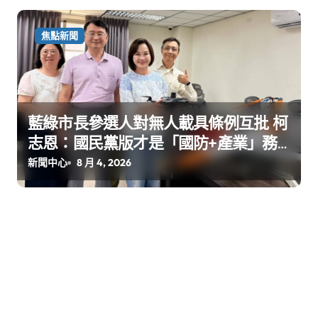
焦點新聞
藍綠市長參選人對無人載具條例互批 柯
志恩：國民黨版才是「國防+產業」務
實版
新聞中心
8 月 4, 2026