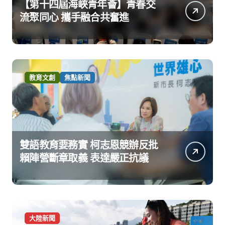
【第十四屆海峽青年薈】青春交
流聚同心 攜手融合共奮進
教育文創
焦點新聞
雙語教育要務實 柯志恩競辦反批
賴陣營斷章取義 表達嚴正抗議
大陸新聞