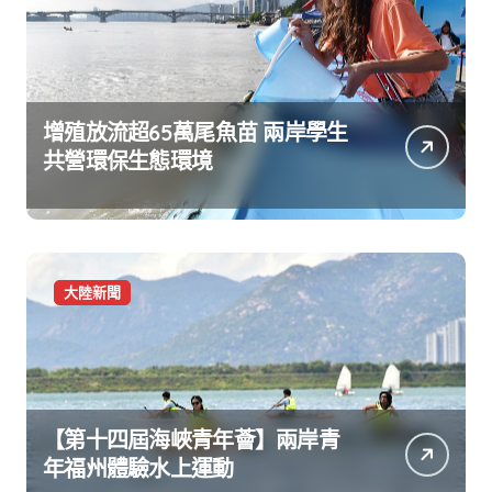
增殖放流超65萬尾魚苗 兩岸學生
共營環保生態環境
大陸新聞
【第十四屆海峽青年薈】兩岸青
年福州體驗水上運動