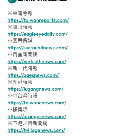
※臺灣導報
https://taiwanreports.com/
※鷹眼時報
https://eagleeyedaily.com/
※圓周傳媒
https://surroundnews.com/
※真言新聞網
https://wetruthnews.com/
※新一代時報
https://agesnews.com/
※鹿港時報
https://lugangnews.com/
※中台灣時報
https://taiwancnews.com/
※橘傳媒
https://orangesnews.com/
※下港之聲新聞網
https://tvillagenews.com/