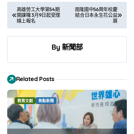
文
高雄勞工大學第54期
南隆國中56周年校慶
開課囉 3月9日起受理
結合日本永生花公益
章
線上報名
展
導
覽
By
新聞部
Related Posts
教育文創
焦點新聞