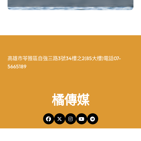
高雄市苓雅區自強三路3號34樓之2(85大樓)電話07-
5665189
橘傳媒